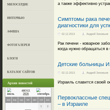
а также эффективно устр
МИЛОСЕРДИЕ
ИНТЕРВЬЮ
Симптомы рака пече
диагностики для ус
АФИША
02.12.2013
Андрей Зиновьев
Рак печени - коварное заб
ФОТОГАЛЕРЕЯ
когда нужно обращаться в
БЛОГИ
Детские больницы И
КАТАЛОГ САЙТОВ
02.12.2013
Андрей Зиновьев
Израиль славится своей о
Архив новостей
август
2026
Первоклассные спец
пон
втр
срд
чет
пят
суб
вск
– в Израиле
1
2