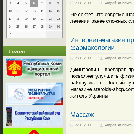
29.11.2013
Андрей Зиновьев
3
4
5
6
7
8
9
10
11
12
13
14
15
16
Не секрет, что современн
17
18
19
20
21
22
23
лечении ранее сложных сл
24
25
26
27
28
29
30
31
Интернет-магазин п
фармакологии
Реклама
28.11.2013
Андрей Зиновьев
Джинтропин – препарат, 
позволяет улучшить физич
набору массы. Полный кур
магазине steroids-shop.co
житель Украины.
Массаж
22.11.2013
Андрей Зиновьев