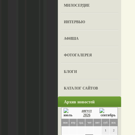
МИЛОСЕРДИЕ
ИНТЕРВЬЮ
АФИША
ФОТОГАЛЕРЕЯ
БЛОГИ
КАТАЛОГ САЙТОВ
Архив новостей
август
2026
пон
втр
срд
чет
пят
суб
вск
1
2