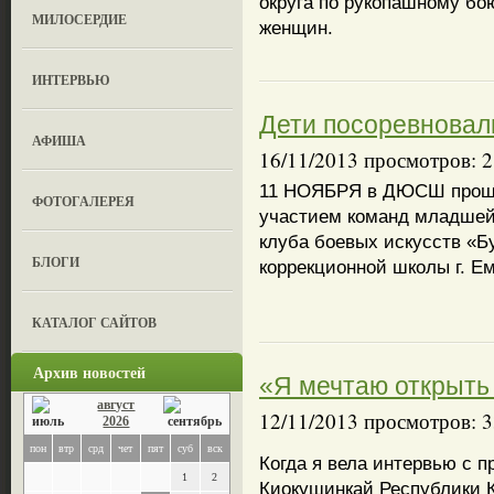
округа по рукопашному бо
МИЛОСЕРДИЕ
женщин.
ИНТЕРВЬЮ
Дети посоревновал
АФИША
16/11/2013 просмотров: 
11 НОЯБРЯ в ДЮСШ прошл
ФОТОГАЛЕРЕЯ
участием команд младшей
клуба боевых искусств «Б
БЛОГИ
коррекционной школы г. Ем
КАТАЛОГ САЙТОВ
Архив новостей
«Я мечтаю открыть
август
12/11/2013 просмотров: 
2026
пон
втр
срд
чет
пят
суб
вск
Когда я вела интервью с 
1
2
Киокушинкай Республики 