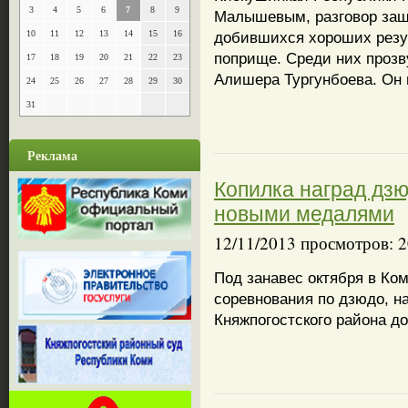
3
4
5
6
7
8
9
Малышевым, разговор заше
10
11
12
13
14
15
16
добившихся хороших резу
поприще. Среди них проз
17
18
19
20
21
22
23
Алишера Тургунбоева. Он 
24
25
26
27
28
29
30
31
Реклама
Копилка наград дз
новыми медалями
12/11/2013 просмотров: 
Под занавес октября в Ко
соревнования по дзюдо, н
Княжпогостского района д