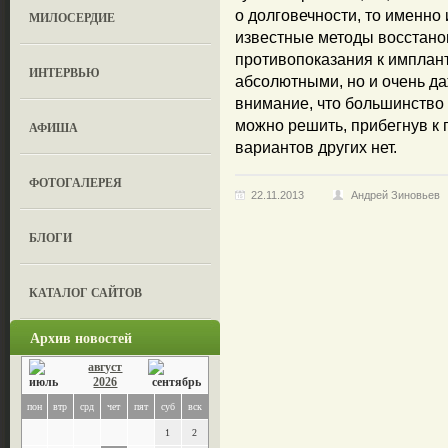
о долговечности, то именно
МИЛОСЕРДИЕ
известные методы восстанов
противопоказания к имплант
ИНТЕРВЬЮ
абсолютными, но и очень да
внимание, что большинство
можно решить, прибегнув к 
АФИША
вариантов других нет.
ФОТОГАЛЕРЕЯ
22.11.2013
Андрей Зиновьев
БЛОГИ
КАТАЛОГ САЙТОВ
Архив новостей
август
2026
пон
втр
срд
чет
пят
суб
вск
1
2