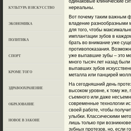
одинаковые клинические сит
КУЛЬТУРА И ИСКУССТВО
нереальны.
Вот почему таким важным 
владение разнообразными м
ЭКОНОМИКА
для того, чтобы максималь
имплантации зубов в каждом
ПОЛИТИКА
брать во внимание уже сущ
противопоказания. Возможн
уже выпавшие зубы – это меч
СПОРТ
много тысяч лет назад был
выпавших зубов искусствен
КРОМЕ ТОГО
металла или панцирей молл
На сегодняшний день проте
ЗДРАВООХРАНЕНИЕ
высоком уровне, к тому же,
съемного или даже несъемн
современные технологии ис
OБРАЗОВАНИЕ
своей работе, чтобы получи
улыбки. Классическими мет
НОВОЕ В ЗАКОНЕ
лишь только при возникнов
зубных протезов, но, если г