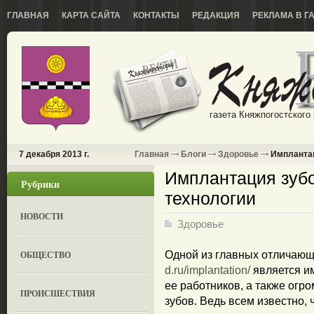
ГЛАВНАЯ
КАРТА САЙТА
КОНТАКТЫ
РЕДАКЦИЯ
РЕКЛАМА В Г
газета Княжпогостского
7 декабря 2013 г.
Главная
Блоги
Здоровье
Имплантац
Имплантация зубо
Рубрики
технологии
НОВОСТИ
Здоровье
ОБЩЕСТВО
Одной из главных отличающ
d.ru/implantation/
является и
ее работников, а также ог
ПРОИСШЕСТВИЯ
зубов. Ведь всем известно, 