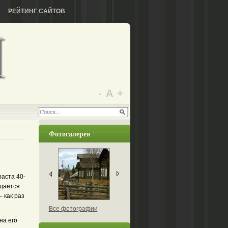
РЕЙТИНГ САЙТОВ
-
А
+
Фотогалерея
раста 40-
юдается
 как раз
Все фотографии
на его