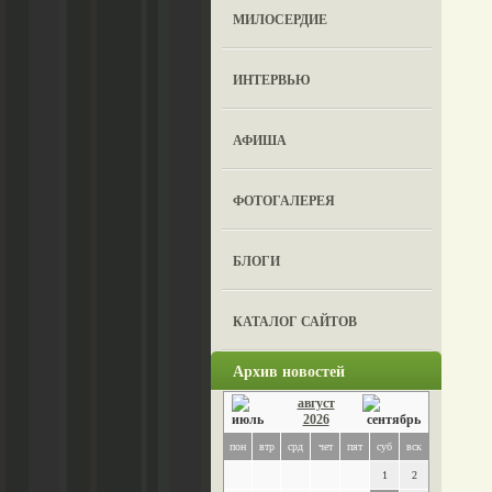
МИЛОСЕРДИЕ
ИНТЕРВЬЮ
АФИША
ФОТОГАЛЕРЕЯ
БЛОГИ
КАТАЛОГ САЙТОВ
Архив новостей
август
2026
пон
втр
срд
чет
пят
суб
вск
1
2