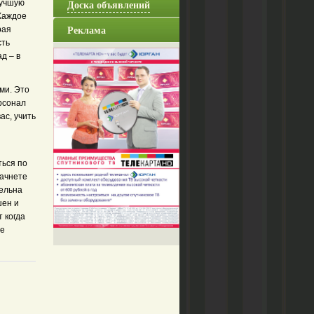
Доска объявлений
лучшую
 Каждое
Реклама
рая
сть
д – в
ми. Это
рсонал
ас, учить
и
ться по
начнете
ельна
шен и
т когда
ле