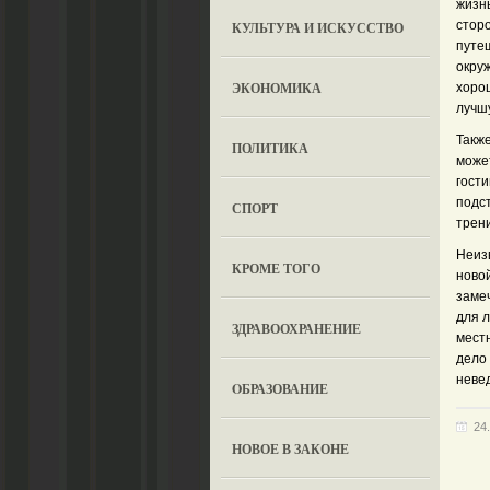
жизн
сторо
КУЛЬТУРА И ИСКУССТВО
путеш
окруж
ЭКОНОМИКА
хорош
лучш
Такж
ПОЛИТИКА
може
гости
подст
СПОРТ
трен
Неизв
КРОМЕ ТОГО
ново
заме
для л
ЗДРАВООХРАНЕНИЕ
местн
дело
неве
OБРАЗОВАНИЕ
24
НОВОЕ В ЗАКОНЕ