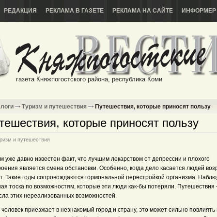
РЕДАКЦИЯ
РЕКЛАМА В ГАЗЕТЕ
РЕКЛАМА НА САЙТЕ
ИНФОРМЕР
газета Княжпогостского района, республика Коми
логи
Туризм и путешествия
Путешествия, которые приносят пользу
тешествия, которые приносят пользу
ризм и путешествия
 уже давно известен факт, что лучшим лекарством от депрессии и плохого
оения является смена обстановки. Особенно, когда дело касается людей воз
ет. Такие годы сопровождаются гормональной перестройкой организма. Набл
ая тоска по возможностям, которые эти люди как-бы потеряли. Путешествия –
исла этих нереализованных возможностей.
 человек приезжает в незнакомый город и страну, это может сильно повлиять 