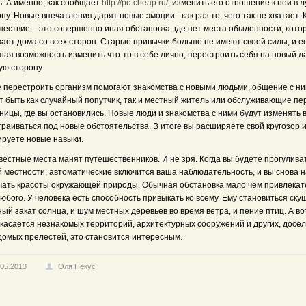
ь. А именно, как сообщает
http://pc-cheap.ru/
, изменить его отношение к ней в 
ну. Новые впечатления дарят новые эмоции - как раз то, чего так не хватает.
ествие – это совершенно иная обстановка, где нет места обыденности, кото
ает дома со всех сторон. Старые привычки больше не имеют своей силы, и е
ая возможность изменить что-то в себе лично, перестроить себя на новый ла
ую сторону.
е перестроить организм помогают знакомства с новыми людьми, общение с ни
т быть как случайный попутчик, так и местный житель или обслуживающие пе
ницы, где вы остановились. Новые люди и знакомства с ними будут изменять в
раиваться под новые обстоятельства. В итоге вы расширяете свой кругозор 
ируете новые навыки.
естные места манят путешественников. И не зря. Когда вы будете прогулива
й местности, автоматические включится ваша наблюдательность, и вы снова 
чать красоты окружающей природы. Обычная обстановка мало чем привлекат
юбого. У человека есть способность привыкать ко всему. Ему становиться ску
ый закат солнца, и шум местных деревьев во время ветра, и пение птиц. А во
 касается незнакомых территорий, архитектурных сооружений и других, досе
домых прелестей, это становится интересным.
.05.2013
Оля Пекус