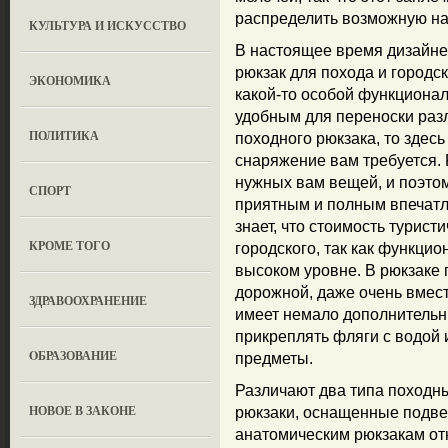
распределить возможную на
КУЛЬТУРА И ИСКУССТВО
В настоящее время дизайне
рюкзак для похода и городск
ЭКОНОМИКА
какой-то особой функционал
удобным для переноски разл
ПОЛИТИКА
походного рюкзака, то здесь
снаряжение вам требуется. 
нужных вам вещей, и поэто
СПОРТ
приятным и полным впечат
знает, что стоимость турис
КРОМЕ ТОГО
городского, так как функцио
высоком уровне. В рюкзаке 
дорожной, даже очень вмести
ЗДРАВООХРАНЕНИЕ
имеет немало дополнительн
прикреплять фляги с водой
OБРАЗОВАНИЕ
предметы.
Различают два типа походны
НОВОЕ В ЗАКОНЕ
рюкзаки, оснащенные подве
анатомическим рюкзакам отн