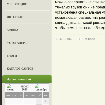
можно совершать не слишко
МИЛОСЕРДИЕ
тяжелых грузов они не пред
установлена специальная у
ИНТЕРВЬЮ
помогающая разместить рюк
спина дышала, такой рюкзак
чтобы ремни рюкзака облада
АФИША
26.12.2013
Оля Пекус
ФОТОГАЛЕРЕЯ
БЛОГИ
КАТАЛОГ САЙТОВ
Архив новостей
август
2026
пон
втр
срд
чет
пят
суб
вск
1
2