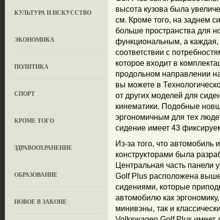
высота кузова была увеличен
КУЛЬТУРА И ИСКУССТВО
см. Кроме того, на заднем с
больше пространства для но
ЭКОНОМИКА
функциональным, а каждая,
соответствии с потребностя
которое входит в комплекта
ПОЛИТИКА
продольном направлении на
вы можете в Технологическо
СПОРТ
от других моделей для сиде
кинематики. Подобные новш
эргономичным для тех людей
КРОМЕ ТОГО
сидение имеет 43 фиксируе
Из-за того, что автомобиль
ЗДРАВООХРАНЕНИЕ
конструкторами была разра
Центральная часть панели у
OБРАЗОВАНИЕ
Golf Plus расположена выше
сидениями, которые приподн
автомобилю как эргономику,
НОВОЕ В ЗАКОНЕ
минивэны, так и классическ
Volkswagen Golf Plus имеет