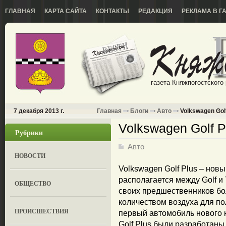
ГЛАВНАЯ
КАРТА САЙТА
КОНТАКТЫ
РЕДАКЦИЯ
РЕКЛАМА В Г
газета Княжпогостского
7 декабря 2013 г.
Главная
Блоги
Авто
Volkswagen Golf
Volkswagen Golf P
Рубрики
Авто
НОВОСТИ
Volkswagen Golf Plus – нов
располагается между Golf и
ОБЩЕСТВО
своих предшественников б
количеством воздуха для по
ПРОИСШЕСТВИЯ
первый автомобиль нового к
Golf Plus были разработаны