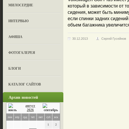
МИЛОСЕРДИЕ
который в зависимости от т
сидения, может быть миниму
если спинки задних сидений
ИНТЕРВЬЮ
объем багажника увеличится
АФИША
30.12.2013
Сергей Гусейнов
ФОТОГАЛЕРЕЯ
БЛОГИ
КАТАЛОГ САЙТОВ
Архив новостей
август
2026
пон
втр
срд
чет
пят
суб
вск
1
2