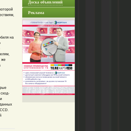
Доска объявлений
которой
Реклама
ествиям,
обиля на
о
о
телям,
и же
а
орые
 сход-
ми
 данных
 CCD.
й