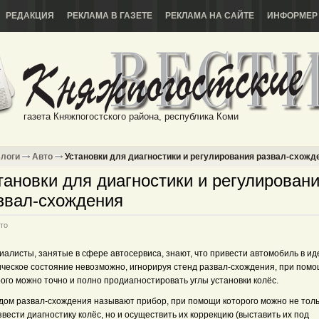
РЕДАКЦИЯ
РЕКЛАМА В ГАЗЕТЕ
РЕКЛАМА НА САЙТЕ
ИНФОРМЕР
газета Княжпогостского района, республика Коми
логи
Авто
Установки для диагностики и регулирования развал-схожд
тановки для диагностики и регулирован
звал-схождения
то
иалисты, занятые в сфере автосервиса, знают, что привести автомобиль в и
ическое состояние невозможно, игнорируя стенд развал-схождения, при пом
ого можно точно и полно продиагностировать углы установки колёс.
дом развал-схождения называют прибор, при помощи которого можно не тол
вести диагностику колёс, но и осуществить их коррекцию (выставить их под