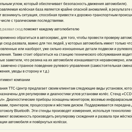
ильным углом, который обеспечивает безопасность движения автомобиля).
равляемая колёсная база является крайне опасной аномалией, в результате 
т возникнуть ситуация, способная привести к дорожно-транспортным происш
 числе с трагическими последствиями.
д развал сход
поможет каждому автолюбителю
ременно обратиться в автосервис, для того, чтобы провести проверку автом
е сход-развала, важно для тех людей, у которых автомобиль имеет только чт
новленные или наоборот, уже сильно изношенные детали подвески и рулевог
вления. Также стоит обратиться на станцию технического обслуживания води
рые заметили, что резина на их автомобиле изнашивается неравномерно, ил
 замечено странное поведение рулевого управления (самостоятельная смен
ения, уводы в сторону и т.д.)
ртимент компании
ания ТТС-Центр предлагает своим клиентам следующие виды установок, кот
азначены для регулировки и диагностики углов установки колёс. Стенд «CCD
ал». Диагностические приборы оснащены монитором, восемью инфракрасны
вками, принтером, процессором и жёстким диском. Поддерживается передача
отоколу Bluetooth. Эти стенды производят измерения, используя технологию
имеют возможность производить регулировку схождения и развала при жёстко
ации автомобиля и повёрнутых колёсах.