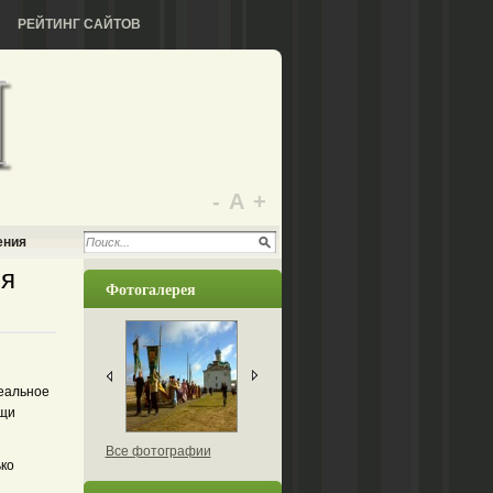
РЕЙТИНГ САЙТОВ
-
А
+
ения
ия
Фотогалерея
деальное
ощи
Все фотографии
ько