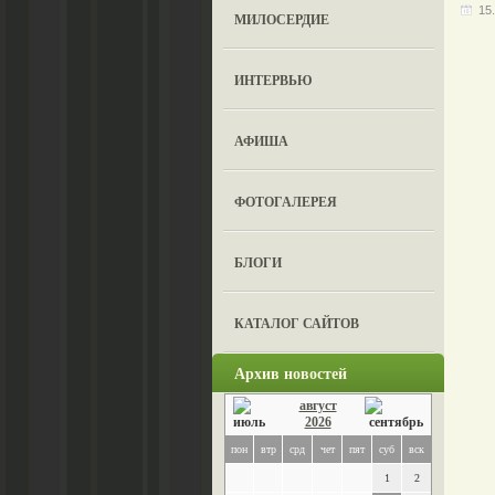
15
МИЛОСЕРДИЕ
ИНТЕРВЬЮ
АФИША
ФОТОГАЛЕРЕЯ
БЛОГИ
КАТАЛОГ САЙТОВ
Архив новостей
август
2026
пон
втр
срд
чет
пят
суб
вск
1
2