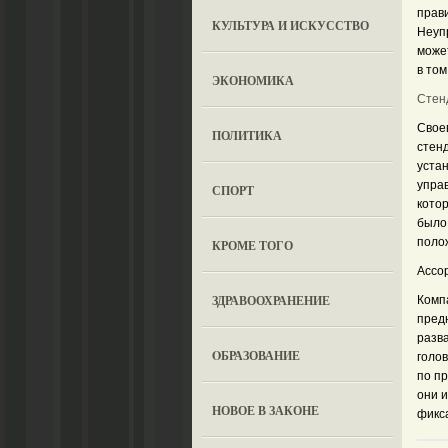
прав
КУЛЬТУРА И ИСКУССТВО
Неуп
може
в том
ЭКОНОМИКА
Стен
Своев
ПОЛИТИКА
стенд
уста
упра
СПОРТ
кото
было
полож
КРОМЕ ТОГО
Ассо
ЗДРАВООХРАНЕНИЕ
Комп
предн
разв
OБРАЗОВАНИЕ
голо
по пр
они 
НОВОЕ В ЗАКОНЕ
фикс