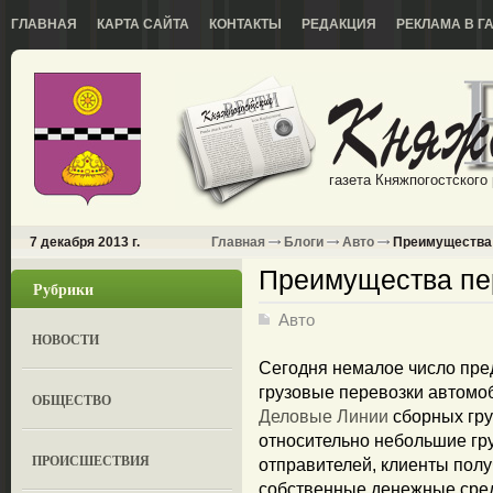
ГЛАВНАЯ
КАРТА САЙТА
КОНТАКТЫ
РЕДАКЦИЯ
РЕКЛАМА В Г
газета Княжпогостского
7 декабря 2013 г.
Главная
Блоги
Авто
Преимущества 
Преимущества пер
Рубрики
Авто
НОВОСТИ
Сегодня немалое число пред
грузовые перевозки автомо
ОБЩЕСТВО
Деловые Линии
сборных гру
относительно небольшие гр
ПРОИСШЕСТВИЯ
отправителей, клиенты пол
собственные денежные средс