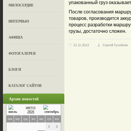
упакованный груз оказывае
МИЛОСЕРДИЕ
После согласования маршру
товаров, производится акку
ИНТЕРВЬЮ
процесс разработки маршрут
грузы, достаточно сложен.
АФИША
21.11.2013
Сергей Гусейнов
ФОТОГАЛЕРЕЯ
БЛОГИ
КАТАЛОГ САЙТОВ
Архив новостей
август
2026
пон
втр
срд
чет
пят
суб
вск
1
2