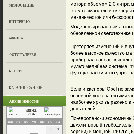
мотора объемом 2,0 литра 
МИЛОСЕРДИЕ
этом германские инженеры 
механической или 6-скорост
ИНТЕРВЬЮ
Модернизированный автомо
обновленной светотехнике и
АФИША
Претерпел изменений и внут
более высокое качество мат
ФОТОГАЛЕРЕЯ
приборная панель, выполне
мультимедийная система Int
БЛОГИ
функционалом авто упрости
КАТАЛОГ САЙТОВ
Если инженеры Opel не зам
основной упор на оптимизац
Архив новостей
наиболее ярко выражено в 
двигателей:
август
2026
По-европейски экономичный
пон
втр
срд
чет
пят
суб
вск
двухлитровый турбодизель п
1
2
версии) и мощной 140 л.с., 