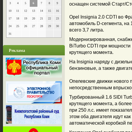
3
4
5
6
7
8
9
оснащен системой Старт/Ст
10
11
12
13
14
15
16
Opel Insignia 2.0 CDTI во 
17
18
19
20
21
22
23
автомобиль D-сегмента, на 
24
25
26
27
28
29
30
всего 3,7 литра.
31
Модернизированная, снабже
BiTurbo CDTI при мощности 
Реклама
крутящего момента.
На Insignia наряду с дизел
бензиновые, а также двигат
Опелевские движки нового 
непосредственным впрыском 
Турбированный 1.6 SIDI Tur
крутящего момента, а более
при 250 л.с. имеет показат
этом оба двигателя идут как
автоматической коробкой пе