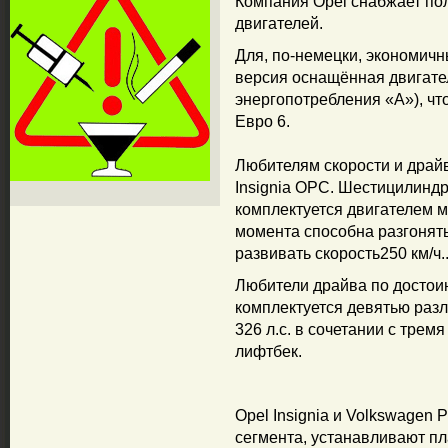
Компания Opel снабжает по
двигателей.
Для, по-немецки, экономичн
версия оснащённая двигате
энергопотребления «А»), чт
Евро 6.
Любителям скорости и драй
Insignia OPC. Шестицилинд
комплектуется двигателем м
момента способна разгонятьс
развивать скорость250 км/ч.
Любители драйва по достоин
комплектуется девятью раз
326 л.с. в сочетании с трем
лифтбек.
Opel Insignia и Volkswagen
сегмента, устанавливают пл