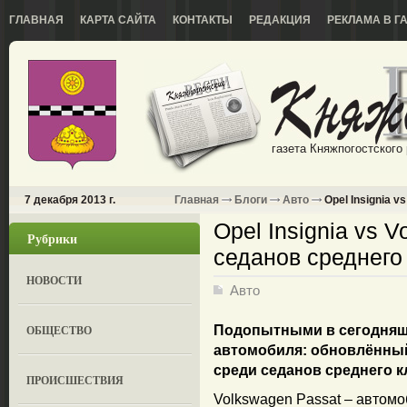
ГЛАВНАЯ
КАРТА САЙТА
КОНТАКТЫ
РЕДАКЦИЯ
РЕКЛАМА В Г
газета Княжпогостского
7 декабря 2013 г.
Главная
Блоги
Авто
Opel Insignia v
Opel Insignia vs V
Рубрики
седанов среднего
НОВОСТИ
Авто
ОБЩЕСТВО
Подопытными в сегодняшн
автомобиля: обновлённы
среди седанов среднего к
ПРОИСШЕСТВИЯ
Volkswagen Passat – автомо