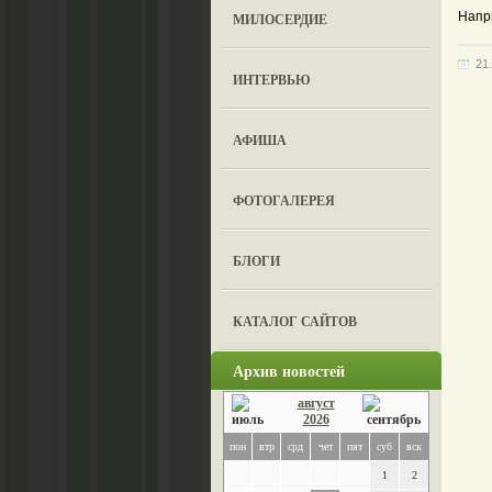
Напр
МИЛОСЕРДИЕ
21
ИНТЕРВЬЮ
АФИША
ФОТОГАЛЕРЕЯ
БЛОГИ
КАТАЛОГ САЙТОВ
Архив новостей
август
2026
пон
втр
срд
чет
пят
суб
вск
1
2