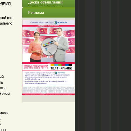
Доска объявлений
ОДЕМП,
Реклама
соб (его
еальную
ный
ть
ажи
б этом
одажи
а
и
она.