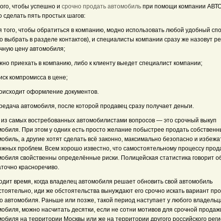
того, чтобы успешно и
срочно продать автомобиль
при помощи компании АВТ
 сделать пять простых шагов:
я того, чтобы обратиться в компанию, модно использовать любой удобный спо
о выбрать в разделе контактов), и специалисты компании сразу же назовут р
чную цену автомобиля;
жно приехать в компанию, либо к клиенту выедет специалист компании;
иск компромисса в цене;
роисходит оформление документов.
редача автомобиля, после которой продавец сразу получает деньги.
 из самых востребованных автомобилистами вопросов — это срочный выкуп
мобиля. При этом у одних есть просто желание побыстрее продать собствен
обиль, а другие хотят сделать всё законно, максимально безопасно и избежа
ожных проблем. Всем хорошо известно, что самостоятельному процессу прод
мобиля свойственны определённые риски. Полицейская статистика говорит о
аточно красноречиво.
одит время, когда владелец автомобиля решает обновить свой автомобиль
стоятельно, иди же обстоятельства вынуждают его срочно искать вариант пр
го автомобиля. Раньше или позже, такой период наступает у любого владельц
мобиля, можно насчитать десятки, если не сотни мотивов для срочной продаж
обиля на территории Москвы или же на территории другого российского реги