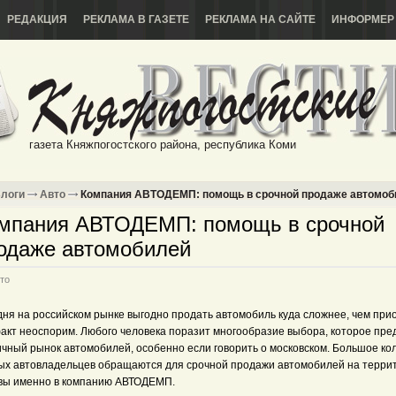
РЕДАКЦИЯ
РЕКЛАМА В ГАЗЕТЕ
РЕКЛАМА НА САЙТЕ
ИНФОРМЕР
газета Княжпогостского района, республика Коми
логи
Авто
Компания АВТОДЕМП: помощь в срочной продаже автомоб
мпания АВТОДЕМП: помощь в срочной
одаже автомобилей
то
дня на российском рынке выгодно продать автомобиль куда сложнее, чем при
факт неоспорим. Любого человека поразит многообразие выбора, которое пре
ичный рынок автомобилей, особенно если говорить о московском. Большое ко
ых автовладельцев обращаются для срочной продажи автомобилей на терри
вы именно в компанию АВТОДЕМП.