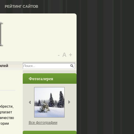
РЕЙТИНГ САЙТОВ
-
А
+
илей
Фотогалерея
обрести,
длагает
личество
Все фотографии
тории