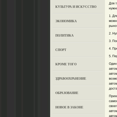
Для 
КУЛЬТУРА И ИСКУССТВО
нужно
1. Дл
ЭКОНОМИКА
можн
рыно
2. Ну
ПОЛИТИКА
3. По
4. П
СПОРТ
5. Пе
КРОМЕ ТОГО
Один
авто
автом
ЗДРАВООХРАНЕНИЕ
возм
авто
дост
OБРАЗОВАНИЕ
Прих
само
свое
НОВОЕ В ЗАКОНЕ
авто
автом