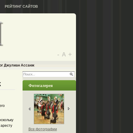
РЕЙТИНГ САЙТОВ
-
А
+
лог Джулиан Ассанж
ж
Фотогалерея
его
оскольку
 аресту
Все фотографии