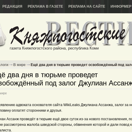
РЕДАКЦИЯ
РЕКЛАМА В ГАЗЕТЕ
РЕКЛАМА НА САЙТЕ
ИНФОРМЕР
газета Княжпогостского района, республика Коми
логи
В мире
Ещё два дня в тюрьме проведет освобождённый под за
ё два дня в тюрьме проведет
вобождённый под залог Джулиан Ассан
мире
явлению адвоката основателя сайта WikiLeaks Джулиана Ассанжа, залог за н
ловину оплатят сторонники и друзья.
ан Ассанж проведёт в тюрьме ещё двое суток из-за нового постановления, п
не рассмотрена жалоба шведской стороны, обвинения которой и дали повод к
алиста.