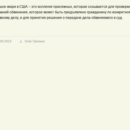
шое жюри в США – это коллегия присяжных, которая созывается для проверк
ваний обвинения, которое может быть предъявлено гражданину по конкретно
вному делу, и для принятия решения о передаче дела обвиняемого в суд.
.04.2013
Олег Грязных