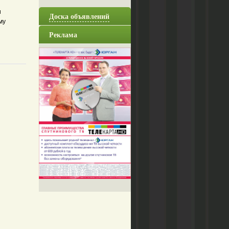
и
Доска объявлений
му
Реклама