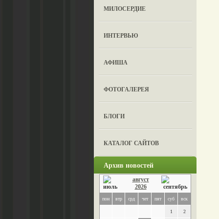
МИЛОСЕРДИЕ
ИНТЕРВЬЮ
АФИША
ФОТОГАЛЕРЕЯ
БЛОГИ
КАТАЛОГ САЙТОВ
Архив новостей
август
2026
пон
втр
срд
чет
пят
суб
вск
1
2