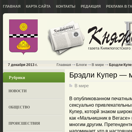
ГЛАВНАЯ
КАРТА САЙТА
КОНТАКТЫ
РЕДАКЦИЯ
РЕКЛАМА В Г
газета Княжпогостского
7 декабря 2013 г.
Главная
Блоги
В мире
Брэдли Купе
Брэдли Купер — м
Рубрики
В мире
НОВОСТИ
В опубликованном печатным
сексуально привлекательны
ОБЩЕСТВО
Купер, которй знаком широк
как «Мальчишник в Вегасе» 
ПРОИСШЕСТВИЯ
многим другим. Претендент
напоминает, что в настоящее