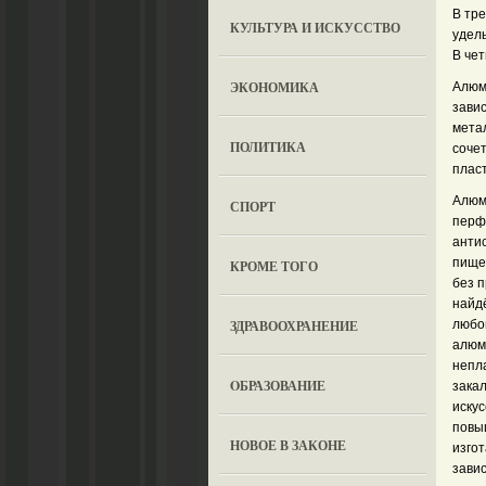
В тре
КУЛЬТУРА И ИСКУССТВО
удел
В чет
ЭКОНОМИКА
Алюм
зави
мета
ПОЛИТИКА
соче
плас
Алюм
СПОРТ
перф
анти
пище
КРОМЕ ТОГО
без 
найд
ЗДРАВООХРАНЕНИЕ
любо
алюм
непл
OБРАЗОВАНИЕ
зака
искус
повы
НОВОЕ В ЗАКОНЕ
изго
зави