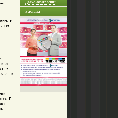
Доска объявлений
кое
Реклама
плавы. В
и иным
,
и
дится
всюду
спорт, в
иеся
окая, П -
авов,
еры