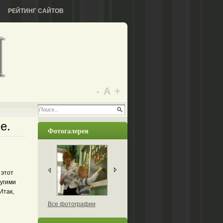
РЕЙТИНГ САЙТОВ
-
А
+
е.
Фотогалерея
 этот
угими
Итак,
Все фотографии