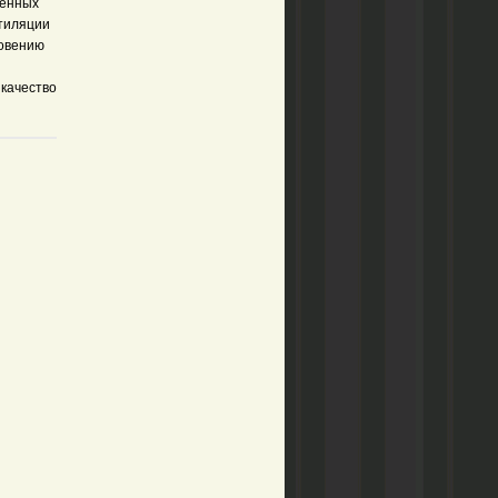
ленных
нтиляции
новению
 качество