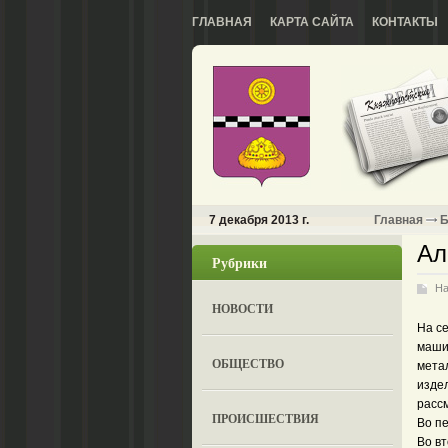
ГЛАВНАЯ
КАРТА САЙТА
КОНТАКТЫ
7 декабря 2013 г.
Главная
Б
Ал
Рубрики
На
НОВОСТИ
На с
машин
ОБЩЕСТВО
мета
изде
расс
ПРОИСШЕСТВИЯ
Во пе
Во вт