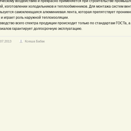
ическому воздействию и прекрасно применяется при строительстве промыш
ий, изготовлении холодильников и теплообменников. Для монтажа систем ве
льзуется самоклеющаяся алюминиевая лента, которая препятствует проник
 и играет роль наружной теплоизоляции.
водство всего спектра продукции происходит только по стандартам ГОСТа, а
риалов гарантирует долгосрочную эксплуатацию.
.07.2013
Ксюша Бабак