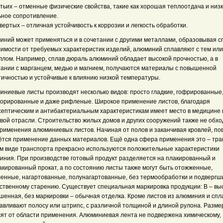
тьих – отменные физические свойства, такие как хорошая теплоотдача и низ
ьное сопротивление.
вертых – отличная устойчивость к коррозии и легкость обработки.
иний может применяться и в сочетании с другими металлами, образовывая с
симости от требуемых характеристик изделий, алюминий сплавляют с тем ил
ллом. Например, сплав дюраль алюминий обладает высокой прочностью, а в
тании с марганцем, медью и магнием, получаются материалы с повышенной
тичностью и устойчивые к влиянию низкой температуры.
иниевые листы производят несколько видов: просто гладкие, гофрированные
орированные и даже рифленые. Широкое применение листов, благодаря
септическим и антибактериальным характеристикам имеет место в медицине 
вой отрасли. Строительство жилых домов и других сооружений также не обхо
применения алюминиевых листов. Начиная от полов и заканчивая кровлей, по
ётся применение данных материалов. Ещё одна сфера применения это – тран
м виде транспорта прекрасно используются положительные характеристики
иния. При производстве готовый продукт разделяется на плакированный и
акированный прокат, а по состоянию листы также могут быть отожженные,
ленные, нагартованные, полунагартованные, без термообработки и подвергш
ственному старению. Существует специальная маркировка продукции: В – выс
шенная, без маркировки – обычная отделка. Кроме листов из алюминия и спл
тавливают полосу или штрипс, с различной толщиной и длиной рулона. Разм
сят от области применения. Алюминиевая лента не подвержена химическому,