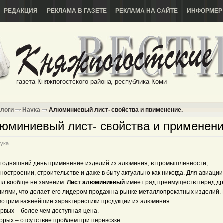
РЕДАКЦИЯ
РЕКЛАМА В ГАЗЕТЕ
РЕКЛАМА НА САЙТЕ
ИНФОРМЕР
газета Княжпогостского района, республика Коми
логи
Наука
Алюминиевый лист- свойства и применение.
юминиевый лист- свойства и применени
ука
егодняшний день применение изделий из алюминия, в промышленности,
остроении, строительстве и даже в быту актуально как никогда. Для авиации
лл вообще не заменим.
Лист алюминиевый
имеет ряд преимуществ перед др
лиями, что делает его лидером продаж на рынке металлопрокатных изделий. 
мотрим важнейшие характеристики продукции из алюминия.
рвых – более чем доступная цена.
орых – отсутствие проблем при перевозке.