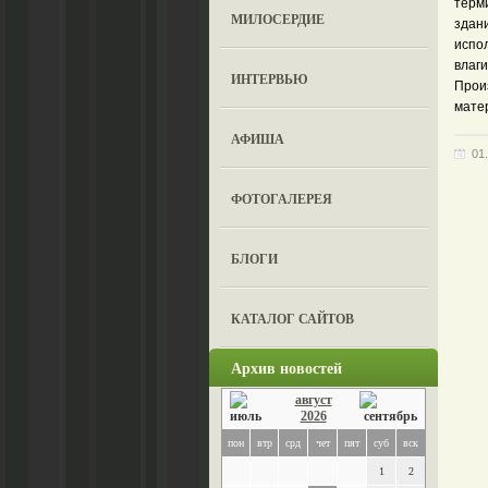
терм
МИЛОСЕРДИЕ
здан
испо
влаги
ИНТЕРВЬЮ
Произ
мате
АФИША
01
ФОТОГАЛЕРЕЯ
БЛОГИ
КАТАЛОГ САЙТОВ
Архив новостей
август
2026
пон
втр
срд
чет
пят
суб
вск
1
2