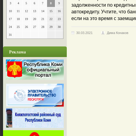
3
4
5
6
7
8
9
задолженности по кредитным
автокредиту. Учтите, что б
10
11
12
13
14
15
16
если на это время с заемщи
17
18
19
20
21
22
23
24
25
26
27
28
29
30
30.03.2021
Дима Конаков
31
Реклама