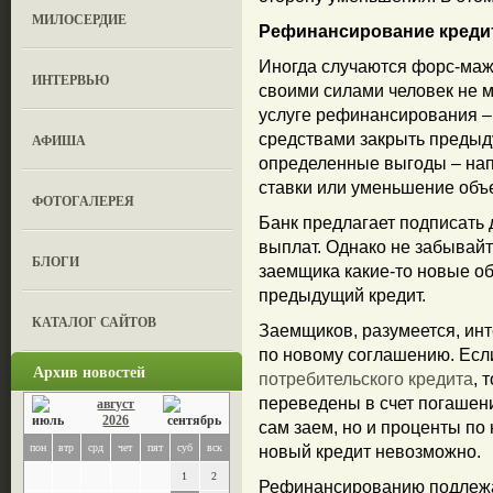
МИЛОСЕРДИЕ
Рефинансирование креди
Иногда случаются форс-мажо
ИНТЕРВЬЮ
своими силами человек не м
услуге рефинансирования –
средствами закрыть предыд
АФИША
определенные выгоды – нап
ставки или уменьшение объ
ФОТОГАЛЕРЕЯ
Банк предлагает подписать 
выплат. Однако не забывай
БЛОГИ
заемщика какие-то новые об
предыдущий кредит.
КАТАЛОГ САЙТОВ
Заемщиков, разумеется, инт
по новому соглашению. Есл
Архив новостей
потребительского кредита
, 
переведены в счет погашени
август
2026
сам заем, но и проценты по 
пон
втр
срд
чет
пят
суб
вск
новый кредит невозможно.
1
2
Рефинансированию подлежат