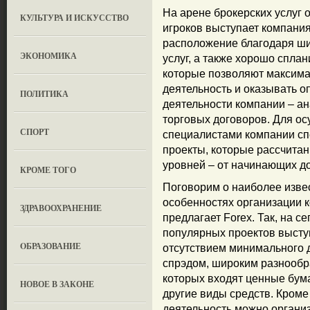
На арене брокерских услуг
КУЛЬТУРА И ИСКУССТВО
игроков выступает компания
расположение благодаря ш
ЭКОНОМИКА
услуг, а также хорошо спла
которые позволяют максима
деятельность и оказывать о
ПОЛИТИКА
деятельности компании – а
торговых договоров. Для ос
СПОРТ
специалистами компании сп
проекты, которые рассчита
уровней – от начинающих д
КРОМЕ ТОГО
Поговорим о наиболее извес
особенностях организации к
ЗДРАВООХРАНЕНИЕ
предлагает Forex. Так, на с
популярных проектов высту
OБРАЗОВАНИЕ
отсутствием минимального 
спрэдом, широким разнообр
которых входят ценные бума
НОВОЕ В ЗАКОНЕ
другие виды средств. Кроме 
деятельность можно органи