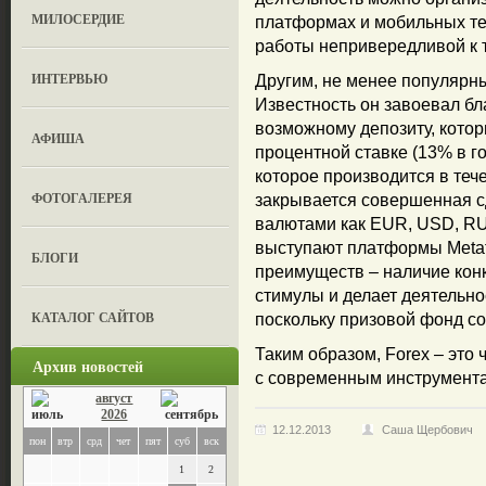
МИЛОСЕРДИЕ
платформах и мобильных те
работы непривередливой к т
ИНТЕРВЬЮ
Другим, не менее популярным
Известность он завоевал бл
возможному депозиту, котор
АФИША
процентной ставке (13% в г
которое производится в тече
ФОТОГАЛЕРЕЯ
закрывается совершенная сде
валютами как EUR, USD, RU
выступают платформы MetatT
БЛОГИ
преимуществ – наличие кон
стимулы и делает деятельно
КАТАЛОГ САЙТОВ
поскольку призовой фонд с
Таким образом, Forex – это
Архив новостей
с современным инструмента
август
2026
12.12.2013
Саша Щербович
пон
втр
срд
чет
пят
суб
вск
1
2