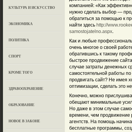
компанией: «Как эффективно
КУЛЬТУРА И ИСКУССТВО
нужно сделать выбор — про
обратиться за помощью к 
ЭКОНОМИКА
найти здесь
http://www.rookee
samostojatelno.aspx
.
ПОЛИТИКА
Как и любые профессионалы
очень многое о своей работе
обратившись к такому проф
СПОРТ
быстрое продвижение сайта
случае затраты денежных ср
КРОМЕ ТОГО
самостоятельной работы по 
продвигать сайт? Не имея 
оптимизации, сделать это не
ЗДРАВООХРАНЕНИЕ
Конечно, можно прислушива
обещают минимальные усил
OБРАЗОВАНИЕ
Но даже в этом случае сам
времени, чем продвижение
НОВОЕ В ЗАКОНЕ
агентств. На помощь начин
бесплатные программы, созд