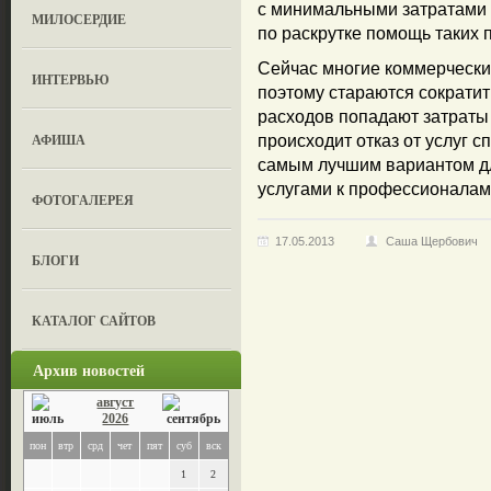
с минимальными затратами д
МИЛОСЕРДИЕ
по раскрутке помощь таких 
Сейчас многие коммерчески
ИНТЕРВЬЮ
поэтому стараются сократит
расходов попадают затраты н
АФИША
происходит отказ от услуг 
самым лучшим вариантом д
услугами к профессионалам 
ФОТОГАЛЕРЕЯ
17.05.2013
Саша Щербович
БЛОГИ
КАТАЛОГ САЙТОВ
Архив новостей
август
2026
пон
втр
срд
чет
пят
суб
вск
1
2