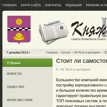
ГЛАВНАЯ
КАРТА САЙТА
КОНТАКТЫ
РЕДАКЦИЯ
РЕКЛАМА В Г
газета Княжпогостского
7 декабря 2013 г.
Главная
Блоги
Hi-Tech и интернет
С
Стоит ли самосто
Рубрики
Hi-Tech и интернет
НОВОСТИ
Большинство компаний имее
постройку корпоративного с
ОБЩЕСТВО
и большое количество врем
гарантируют правильную раб
ПРОИСШЕСТВИЯ
ТОП поисковых систем, в пе
довольно логично выглядит 