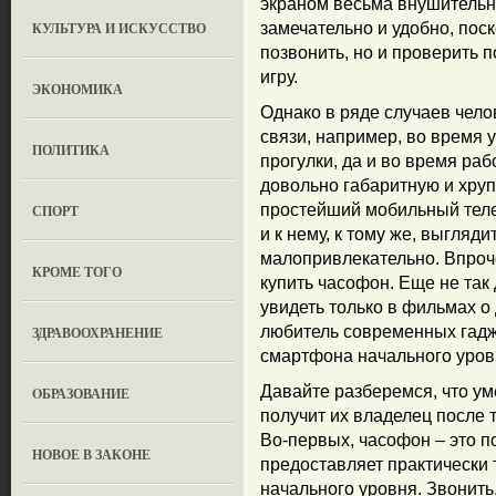
экраном весьма внушительн
КУЛЬТУРА И ИСКУССТВО
замечательно и удобно, поск
позвонить, но и проверить п
игру.
ЭКОНОМИКА
Однако в ряде случаев чело
связи, например, во время 
ПОЛИТИКА
прогулки, да и во время раб
довольно габаритную и хруп
простейший мобильный телеф
СПОРТ
и к нему, к тому же, выгля
малопривлекательно. Впроче
КРОМЕ ТОГО
купить часофон. Еще не так
увидеть только в фильмах о
любитель современных гадж
ЗДРАВООХРАНЕНИЕ
смартфона начального уров
Давайте разберемся, что ум
OБРАЗОВАНИЕ
получит их владелец после т
Во-первых, часофон – это 
НОВОЕ В ЗАКОНЕ
предоставляет практически 
начального уровня. Звонить