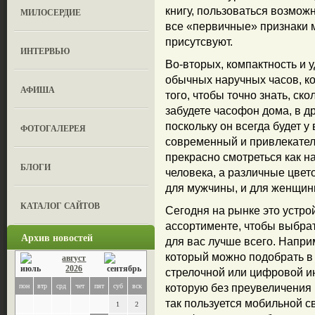
книгу, пользоваться возмож
МИЛОСЕРДИЕ
все «первичные» признаки м
присутсвуют.
ИНТЕРВЬЮ
Во-вторых, компактность и 
обычных наручных часов, ко
АФИША
того, чтобы точно знать, ск
забудете часофон дома, в др
поскольку он всегда будет у 
ФОТОГАЛЕРЕЯ
современный и привлекател
прекрасно смотреться как на
БЛОГИ
человека, а различные цвет
для мужчины, и для женщины
КАТАЛОГ САЙТОВ
Сегодня на рынке это устро
ассортименте, чтобы выбрат
Архив новостей
для вас лучше всего. Напри
который можно подобрать в
август
2026
стрелочной или цифровой ин
пон
втр
срд
чет
пят
суб
вск
которую без преувеличения 
так пользуется мобильной 
1
2