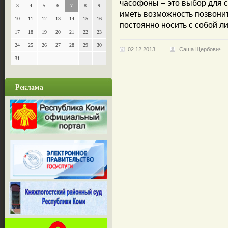
часофоны – это выбор для 
3
4
5
6
7
8
9
иметь возможность позвонить
10
11
12
13
14
15
16
постоянно носить с собой л
17
18
19
20
21
22
23
24
25
26
27
28
29
30
02.12.2013
Саша Щербович
31
Реклама