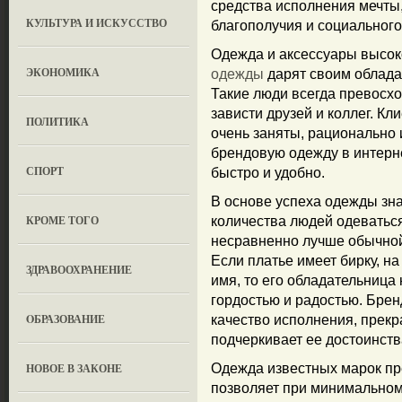
средства исполнения мечты
КУЛЬТУРА И ИСКУССТВО
благополучия и социальног
Одежда и аксессуары высок
ЭКОНОМИКА
одежды
дарят своим облада
Такие люди всегда превосх
зависти друзей и коллег. К
ПОЛИТИКА
очень заняты, рационально 
брендовую одежду в интерне
СПОРТ
быстро и удобно.
В основе успеха одежды зн
КРОМЕ ТОГО
количества людей одеватьс
несравненно лучше обычной
Если платье имеет бирку, н
ЗДРАВООХРАНЕНИЕ
имя, то его обладательница
гордостью и радостью. Брен
OБРАЗОВАНИЕ
качество исполнения, прекр
подчеркивает ее достоинств
НОВОЕ В ЗАКОНЕ
Одежда известных марок пре
позволяет при минимальном