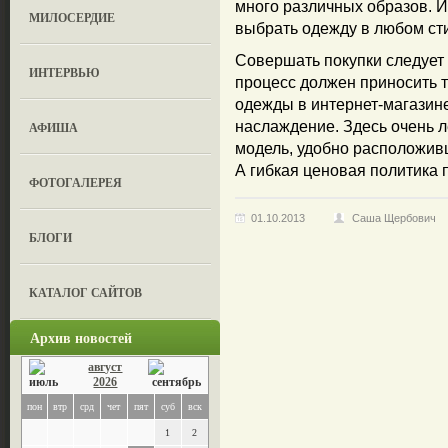
много различных образов. 
МИЛОСЕРДИЕ
выбрать одежду в любом сти
Совершать покупки следует
ИНТЕРВЬЮ
процесс должен приносить т
одежды в интернет-магазин
наслаждение. Здесь очень л
АФИША
модель, удобно расположивш
А гибкая ценовая политика 
ФОТОГАЛЕРЕЯ
01.10.2013
Саша Щербович
БЛОГИ
КАТАЛОГ САЙТОВ
Архив новостей
август
2026
пон
втр
срд
чет
пят
суб
вск
1
2