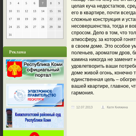
3
4
5
6
7
8
9
целая куча недостатков, ср
10
11
12
13
14
15
16
его в квартире, почти всег
сложные конструкция и уста
17
18
19
20
21
22
23
несовершенства, тогда и во
24
25
26
27
28
29
30
спросом. Дело в том, что то
31
атмосферу, за которой гоня
в своем доме. Это особое 
Реклама
поленьев, ароматом дров, б
камина никогда не заменит 
удовлетворить ваши потребн
доме живой огонь, конечно т
единственная цель – обогре
вашей квартире, главное, чт
гармония.
12.07.2013
Катя Княжина