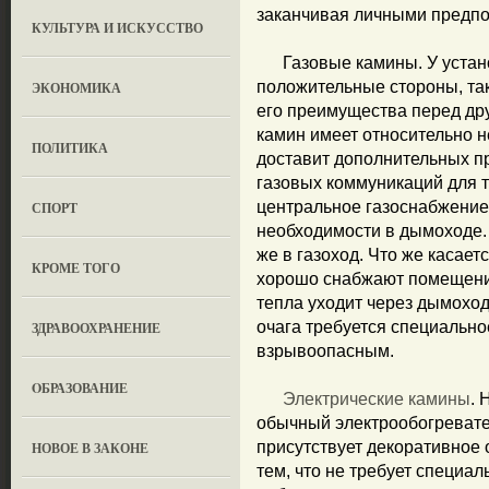
заканчивая личными предп
КУЛЬТУРА И ИСКУССТВО
Газовые камины. У установ
положительные стороны, та
ЭКОНОМИКА
его преимущества перед дру
камин имеет относительно н
ПОЛИТИКА
доставит дополнительных п
газовых коммуникаций для те
центральное газоснабжение.
СПОРТ
необходимости в дымоходе.
же в газоход. Что же касает
КРОМЕ ТОГО
хорошо снабжают помещение
тепла уходит через дымоход.
очага требуется специально
ЗДРАВООХРАНЕНИЕ
взрывоопасным.
OБРАЗОВАНИЕ
Электрические камины
. 
обычный электрообогревател
присутствует декоративное
НОВОЕ В ЗАКОНЕ
тем, что не требует специал