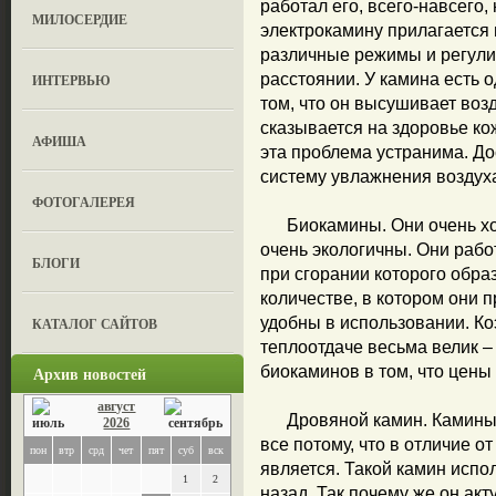
работал его, всего-навсего, 
МИЛОСЕРДИЕ
электрокамину прилагается 
различные режимы и регули
расстоянии. У камина есть 
ИНТЕРВЬЮ
том, что он высушивает воз
сказывается на здоровье ко
АФИША
эта проблема устранима. Д
систему увлажнения воздух
ФОТОГАЛЕРЕЯ
Биокамины. Они очень хоро
очень экологичны. Они рабо
БЛОГИ
при сгорании которого образ
количестве, в котором они 
удобны в использовании. К
КАТАЛОГ САЙТОВ
теплоотдаче весьма велик 
Архив новостей
биокаминов в том, что цены 
август
Дровяной камин. Камины д
2026
все потому, что в отличие 
пон
втр
срд
чет
пят
суб
вск
является. Такой камин исп
1
2
назад. Так почему же он акт