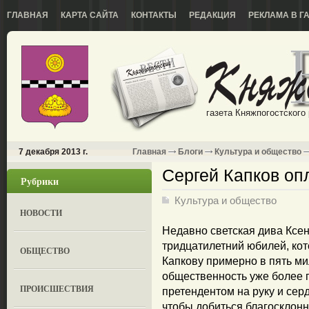
ГЛАВНАЯ
КАРТА САЙТА
КОНТАКТЫ
РЕДАКЦИЯ
РЕКЛАМА В Г
газета Княжпогостского
7 декабря 2013 г.
Главная
Блоги
Культура и общество
Сергей Капков оп
Рубрики
Культура и общество
НОВОСТИ
Недавно светская дива Ксе
тридцатилетний юбилей, ко
ОБЩЕСТВО
Капкову примерно в пять ми
общественность уже более 
ПРОИСШЕСТВИЯ
претендентом на руку и серд
чтобы добиться благосклонн