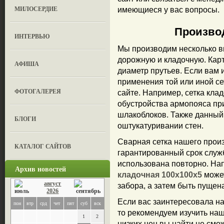
МИЛОСЕРДИЕ
имеющиеся у вас вопросы.
Произво
ИНТЕРВЬЮ
Мы производим несколько в
дорожную и кладочную. Карт
АФИША
диаметр прутьев. Если вам
применения той или иной се
ФОТОГАЛЕРЕЯ
сайте. Например, сетка кла
обустройства армопояса при
шлакоблоков. Также данный
БЛОГИ
оштукатуривании стен.
Сварная сетка нашего прои
КАТАЛОГ САЙТОВ
гарантированный срок служ
использована повторно. Н
Архив новостей
кладочная 100х100х5
может
август
забора, а затем быть пущен
2026
Если вас заинтересовала на
пон
втр
срд
чет
пят
суб
вск
то рекомендуем изучить наш
1
2
низких цен вы найти не смо