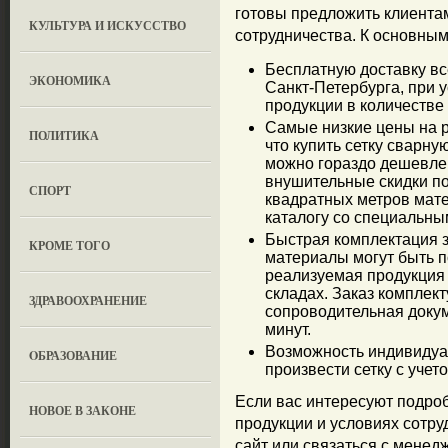
готовы предложить клиента
КУЛЬТУРА И ИСКУССТВО
сотрудничества. К основным 
Бесплатную доставку вс
ЭКОНОМИКА
Санкт-Петербурга, при 
продукции в количестве
Самые низкие цены на р
ПОЛИТИКА
что купить сетку сварн
можно гораздо дешевле
внушительные скидки п
СПОРТ
квадратных метров мате
каталогу со специальн
Быстрая комплектация з
КРОМЕ ТОГО
материалы могут быть п
реализуемая продукция 
складах. Заказ комплект
ЗДРАВООХРАНЕНИЕ
сопроводительная доку
минут.
Возможность индивидуа
OБРАЗОВАНИЕ
произвести сетку с учет
Если вас интересуют подро
НОВОЕ В ЗАКОНЕ
продукции и условиях сотру
сайт или связаться с менед