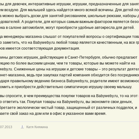
ры для девочек, интерактивные игрушки, игрушки, предназначенные для заня
ем воздухе. Для малышей здесь найдется много всякой всячины. Для детей п
да можно выбрать доски для занятий рисованием, школьные рюкзаки, наборы 
едователей. А родители, для которых самым важным фактором является безо
ка в салоне автомобиля, могут приобрести удобные автокресла для детей.
да менеджеры магазина слышат от покупателей вопросы о сертификации тов
 заметить, что на Babyweby.ru любой товар является качественным, на все г
ров имеется соответствующая документация.
зины детских игрушек, действующие в Санкт-Петербурге, обычно предлагают
укцию по более высоким ценам, чем те товары, которые вы можете найти на
weby.ru. Сниженные цены на игрушки и детские товары – это результат деяте
нет-магазина, ведь при закупках партий компания обходится без посреднико
одаря правильному ведению бизнеса Babyweby.ru, родители имеют возможно
номить и приобрести действительно симпатичную игрушку своему малышу.
вы спросите, в чем преимущества покупки товаров на Babyweby.ru, то на этот
 ответить так. Покупая товары на Babyweby.ru, вы экономите свои деньги,
бретаете экологически чистый товар, защищенный от различных подделок, и
аете свой заказ на дом или в офис в указанное вами время.
.07.2013
Катя Княжина