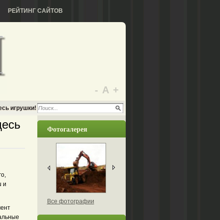
РЕЙТИНГ САЙТОВ
-
А
+
есь игрушки!
десь
Фотогалерея
о,
u и
Все фотографии
мент
иальные