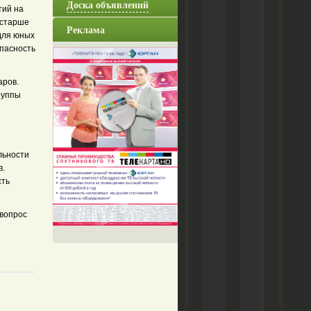
Доска объявлений
тий на
остарше
Реклама
для юных
пасность
аров.
руппы
льности
в.
сть
 вопрос