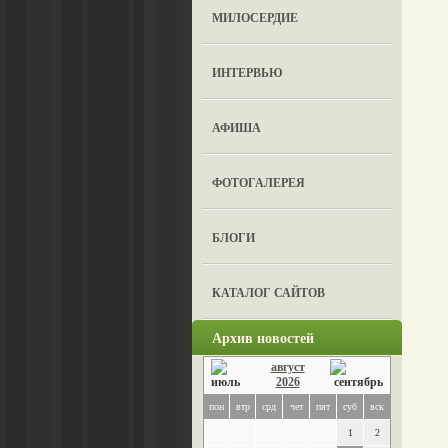
МИЛОСЕРДИЕ
ИНТЕРВЬЮ
АФИША
ФОТОГАЛЕРЕЯ
БЛОГИ
КАТАЛОГ САЙТОВ
Архив новостей
август
2026
пон
втр
срд
чет
пят
суб
вск
1
2