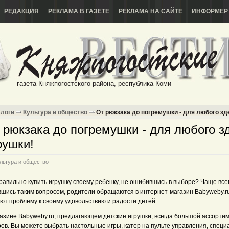
РЕДАКЦИЯ
РЕКЛАМА В ГАЗЕТЕ
РЕКЛАМА НА САЙТЕ
ИНФОРМЕР
газета Княжпогостского района, республика Коми
логи
Культура и общество
От рюкзака до погремушки - для любого зд
 рюкзака до погремушки - для любого з
рушки!
льтура и общество
равильно купить игрушку своему ребенку, не ошибившись в выборе? Чаще всег
вшись таким вопросом, родители обращаются в интернет-магазин Babyweby.r
ют проблему к своему удовольствию и радости детей.
газине Babyweby.ru, предлагающем детские игрушки, всегда большой ассорти
ров. Вы можете выбрать настольные игры, катер на пульте управления, спец