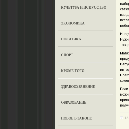
набо
КУЛЬТУРА И ИСКУССТВО
свеж
всег
иссл
ЭКОНОМИКА
ребен
Иног
ПОЛИТИКА
Нужно
това
Мага
СПОРТ
прод
Baby
интер
КРОМЕ ТОГО
Благ
сэко
ЗДРАВООХРАНЕНИЕ
Если 
можно
прио
OБРАЗОВАНИЕ
получ
НОВОЕ В ЗАКОНЕ
12