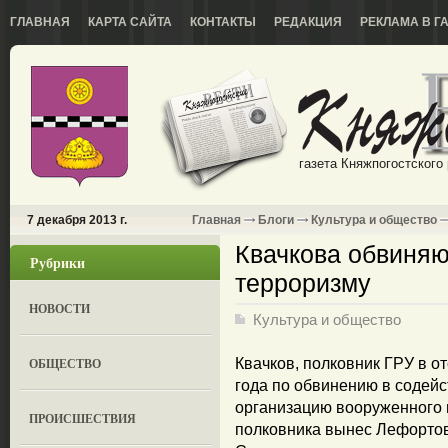
ГЛАВНАЯ
КАРТА САЙТА
КОНТАКТЫ
РЕДАКЦИЯ
РЕКЛАМА В Г
газета Княжпогостского
7 декабря 2013 г.
Главная
Блоги
Культура и общество
Квачкова обвиняю
Рубрики
терроризму
НОВОСТИ
Культура и общество
ОБЩЕСТВО
Квачков, полковник ГРУ в о
года по обвинению в содейс
организацию вооруженного м
ПРОИСШЕСТВИЯ
полковника вынес Лефортов