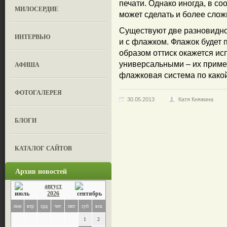
печати. Однако иногда, в со
МИЛОСЕРДИЕ
может сделать и более сло
Существуют две разновидно
ИНТЕРВЬЮ
и с флажком. Флажок будет 
образом оттиск окажется ис
универсальными – их приме
АФИША
флажковая система по како
ФОТОГАЛЕРЕЯ
30.05.2013
Катя Княжина
БЛОГИ
КАТАЛОГ САЙТОВ
Архив новостей
август
2026
пон
втр
срд
чет
пят
суб
вск
1
2