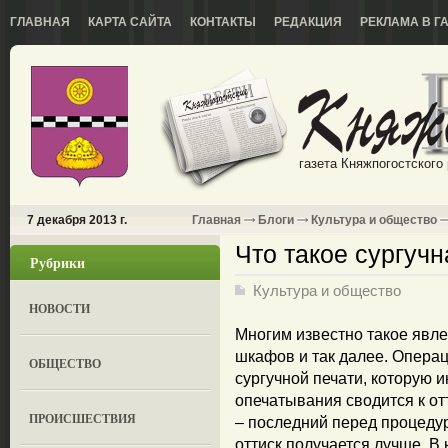
ГЛАВНАЯ
КАРТА САЙТА
КОНТАКТЫ
РЕДАКЦИЯ
РЕКЛАМА В Г
газета Княжпогостского
7 декабря 2013 г.
Главная
Блоги
Культура и общество
Что такое сургучн
Рубрики
Культура и общество
НОВОСТИ
Многим известно такое явле
шкафов и так далее. Опера
ОБЩЕСТВО
сургучной печати, которую 
опечатывания сводится к от
ПРОИСШЕСТВИЯ
– последний перед процеду
оттиск получается лучше. В