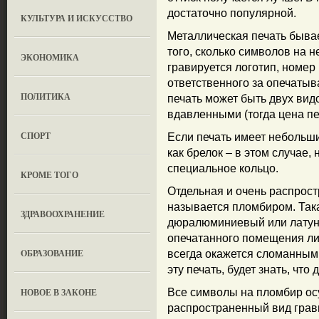
достаточно популярной.
КУЛЬТУРА И ИСКУССТВО
Металлическая печать бывае
того, сколько символов на 
ЭКОНОМИКА
гравируется логотип, номе
ответственного за опечатыв
ПОЛИТИКА
печать может быть двух вид
вдавленными (тогда цена пе
СПОРТ
Если печать имеет небольши
как брелок – в этом случае,
специальное кольцо.
КРОМЕ ТОГО
Отдельная и очень распрост
называется пломбиром. Така
ЗДРАВООХРАНЕНИЕ
дюралюминиевый или латунн
опечатанного помещения ли
OБРАЗОВАНИЕ
всегда окажется сломанным
эту печать, будет знать, что
НОВОЕ В ЗАКОНЕ
Все символы на пломбир ос
распространенный вид грави