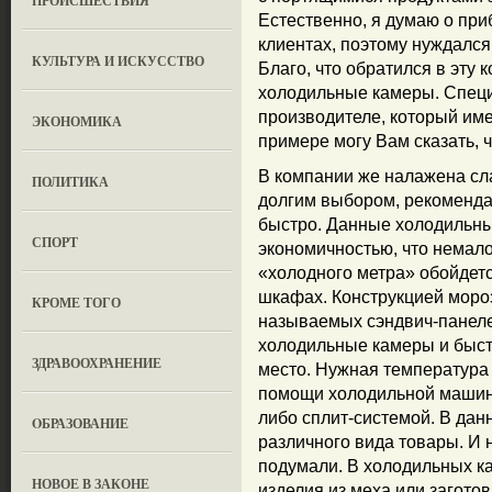
ПРОИСШЕСТВИЯ
Естественно, я думаю о при
клиентах, поэтому нуждался
КУЛЬТУРА И ИСКУССТВО
Благо, что обратился в эт
холодильные камеры. Специ
производителе, который им
ЭКОНОМИКА
примере могу Вам сказать, 
В компании же налажена сл
ПОЛИТИКА
долгим выбором, рекомендац
быстро. Данные холодильн
СПОРТ
экономичностью, что немал
«холодного метра» обойдет
шкафах. Конструкцией моро
КРОМЕ ТОГО
называемых сэндвич-панеле
холодильные камеры и быстр
ЗДРАВООХРАНЕНИЕ
место. Нужная температура
помощи холодильной машин
либо сплит-системой. В да
OБРАЗОВАНИЕ
различного вида товары. И 
подумали. В холодильных ка
НОВОЕ В ЗАКОНЕ
изделия из меха или заготов