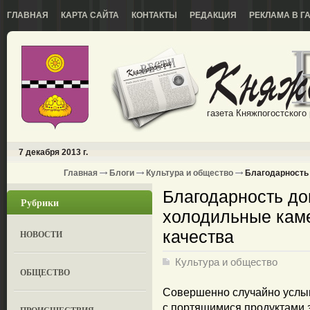
ГЛАВНАЯ
КАРТА САЙТА
КОНТАКТЫ
РЕДАКЦИЯ
РЕКЛАМА В Г
газета Княжпогостского
7 декабря 2013 г.
Главная
Блоги
Культура и общество
Благодарность 
Благодарность до
Рубрики
холодильные каме
качества
НОВОСТИ
Культура и общество
ОБЩЕСТВО
Совершенно случайно услыш
с портящимися продуктами з