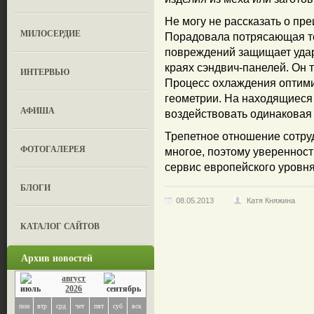
Не могу не рассказать о пр
МИЛОСЕРДИЕ
Порадовала потрясающая те
повреждений защищает удар
краях сэндвич-панелей. Он 
ИНТЕРВЬЮ
Процесс охлаждения оптим
геометрии. На находящиеся
АФИША
воздействовать одинаковая
Трепетное отношение сотру
ФОТОГАЛЕРЕЯ
многое, поэтому уверенност
сервис европейского уровня
БЛОГИ
08.05.2013
Катя Княжина
КАТАЛОГ САЙТОВ
Архив новостей
август
2026
пон
втр
срд
чет
пят
суб
вск