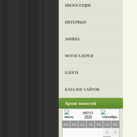
МИЛОСЕРДИЕ
ИНТЕРВЬЮ
АФИША
ФОТОГАЛЕРЕЯ
БЛОГИ
КАТАЛОГ САЙТОВ
Архив новостей
август
2026
пон
втр
срд
чет
пят
суб
вск
1
2