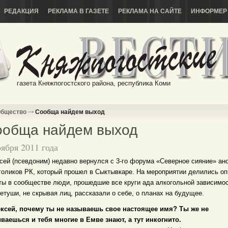
РЕДАКЦИЯ
РЕКЛАМА В ГАЗЕТЕ
РЕКЛАМА НА САЙТЕ
ИНФОРМЕР
газета Княжпогостского района, республика Коми
бщество
Сообща найдем выход
ообща найдем выход
оября 2011 года
сей (псевдоним) недавно вернулся с 3-го форума «Северное сияние» а
голиков РК, который прошел в Сыктывкаре. На мероприятии делились о
ты в сообществе люди, прошедшие все круги ада алкогольной зависимос
ретуши, не скрывая лиц, рассказали о себе, о планах на будущее.
ексей, почему ты не называешь свое настоящее имя? Ты же не
ваешься и тебя многие в Емве знают, а тут инкогнито.