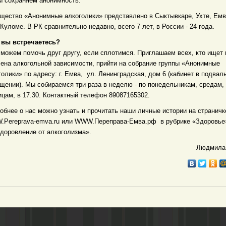
ы сохраняем анонимность.
щество «Анонимные алкоголики» представлено в Сыктывкаре, Ухте, Емв
-Куломе. В РК сравнительно недавно, всего 7 лет, в России - 24 года.
е вы встречаетесь?
 можем помочь друг другу, если сплотимся. Приглашаем всех, кто ищет
лена алкогольной зависимости, прийти на собрание группы «Анонимные
голики» по адресу: г. Емва, ул. Ленинградская, дом 6 (кабинет в подвал
щении). Мы собираемся три раза в неделю - по понедельникам, средам,
ицам, в 17.30. Контактный телефон 89087165302.
обнее о нас можно узнать и прочитать наши личные истории на страничк
Pereprava-emva.ru или WWW.Переправа-Емва.рф в рубрике «Здоровье
доровление от алкоголизма».
Людмила