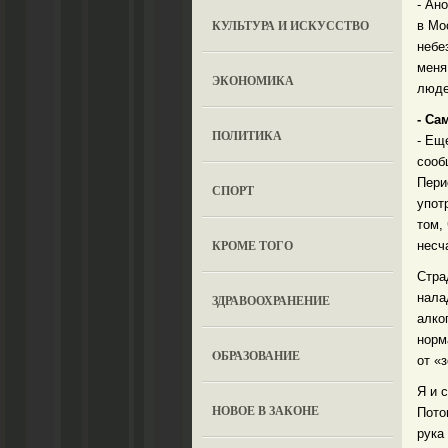
- Ан
КУЛЬТУРА И ИСКУССТВО
в Мо
небе
меня
ЭКОНОМИКА
люде
- Са
ПОЛИТИКА
- Ещ
сооб
Пери
СПОРТ
упот
том,
КРОМЕ ТОГО
несч
Стра
нала
ЗДРАВООХРАНЕНИЕ
алко
норм
OБРАЗОВАНИЕ
от «
Я и 
НОВОЕ В ЗАКОНЕ
Пото
рука