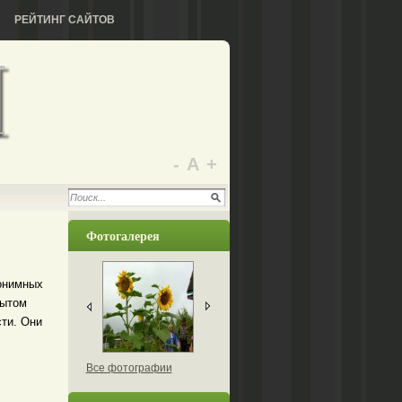
РЕЙТИНГ САЙТОВ
-
А
+
Фотогалерея
нонимных
пытом
ти. Они
Все фотографии