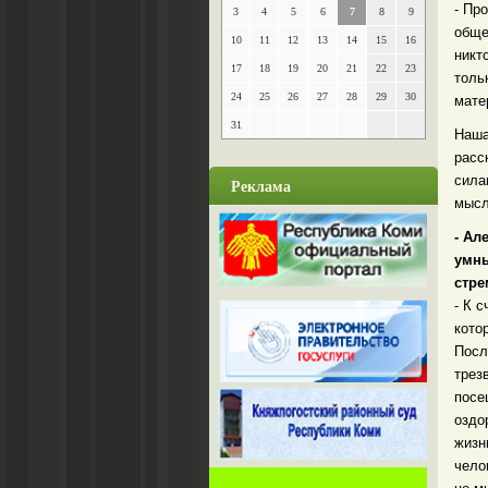
- Пр
3
4
5
6
7
8
9
обще
10
11
12
13
14
15
16
никт
17
18
19
20
21
22
23
толь
24
25
26
27
28
29
30
мате
31
Наша
расс
сила
Реклама
мысл
- Ал
умны
стр
- К 
кото
Посл
трез
посе
оздо
жизн
чело