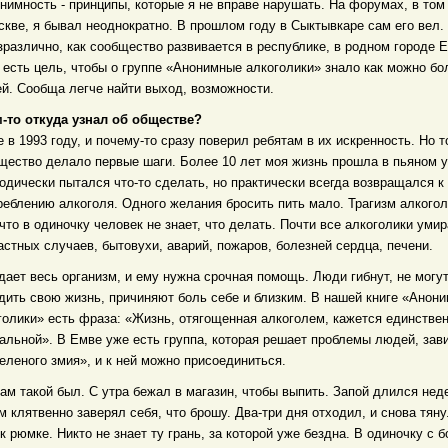
онимность - принципы, которые я не вправе нарушать. На форумах, в том
скве, я бывал неоднократно. В прошлом году в Сыктывкаре сам его вел.
зразлично, как сообщество развивается в республике, в родном городе Е
 есть цель, чтобы о группе «Анонимные алкоголики» знало как можно б
й. Сообща легче найти выход, возможности.
м-то откуда узнал об обществе?
е в 1993 году, и почему-то сразу поверил ребятам в их искренность. Но т
щество делало первые шаги. Более 10 лет моя жизнь прошла в пьяном у
одически пытался что-то сделать, но практически всегда возвращался к
реблению алкоголя. Одного желания бросить пить мало. Трагизм алкого
 что в одиночку человек не знает, что делать. Почти все алкоголики уми
астных случаев, бытовухи, аварий, пожаров, болезней сердца, печени.
дает весь организм, и ему нужна срочная помощь. Люди гибнут, не могу
дить свою жизнь, причиняют боль себе и близким. В нашей книге «Анон
голики» есть фраза: «Жизнь, отягощенная алкоголем, кажется единстве
альной». В Емве уже есть группа, которая решает проблемы людей, за
зеленого змия», и к ней можно присоединиться.
сам такой был. С утра бежал в магазин, чтобы выпить. Запой длился нед
м клятвенно заверял себя, что брошу. Два-три дня отходил, и снова тян
 к рюмке. Никто не знает ту грань, за которой уже бездна. В одиночку с 