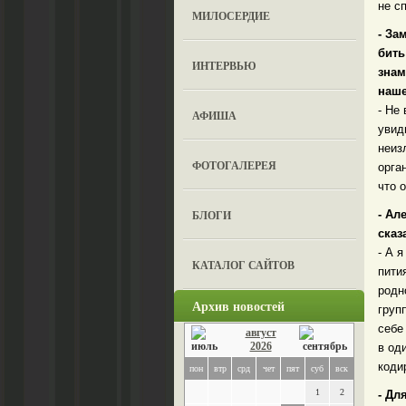
не с
МИЛОСЕРДИЕ
- За
бить
ИНТЕРВЬЮ
знам
наше
- Не
АФИША
увид
неиз
ФОТОГАЛЕРЕЯ
орга
что 
БЛОГИ
- Ал
сказ
- А 
КАТАЛОГ САЙТОВ
пити
родн
Архив новостей
груп
себе
август
2026
в од
коди
пон
втр
срд
чет
пят
суб
вск
1
2
- Дл