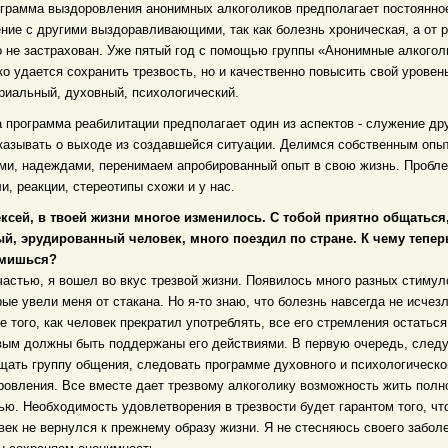
ограмма выздоровления анонимных алкоголиков предполагает постоянно
ние с другими выздоравливающими, так как болезнь хроническая, а от 
о не застрахован. Уже пятый год с помощью группы «Анонимные алкогол
ко удается сохранить трезвость, но и качественно повысить свой уровен
риальный, духовный, психологический.
 программа реабилитации предполагает один из аспектов - служение др
казывать о выходе из создавшейся ситуации. Делимся собственным опы
ми, надеждами, перенимаем апробированный опыт в свою жизнь. Пробл
и, реакции, стереотипы схожи и у нас.
ексей, в твоей жизни многое изменилось. С тобой приятно общаться
й, эрудированный человек, много поездил по стране. К чему тепер
емишься?
счастью, я вошел во вкус трезвой жизни. Появилось много разных стимул
рые увели меня от стакана. Но я-то знаю, что болезнь навсегда не исчезл
е того, как человек прекратил употреблять, все его стремления остаться
вым должны быть поддержаны его действиями. В первую очередь, след
щать группу общения, следовать программе духовного и психологическо
ровления. Все вместе дает трезвому алкоголику возможность жить полн
ью. Необходимость удовлетворения в трезвости будет гарантом того, чт
век не вернулся к прежнему образу жизни. Я не стесняюсь своего забол