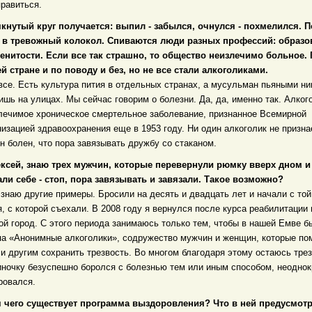
правиться.
мкнутый круг получается: выпил - забылся, очнулся - похмелился. 
 в тревожный колокол. Спиваются люди разных профессий: образо
енитости. Если все так страшно, то общество неизлечимо больное.
й стране и по поводу и без, но не все стали алкоголиками.
 все. Есть культура пития в отдельных странах, а мусульман пьяными ни
ишь на улицах. Мы сейчас говорим о болезни. Да, да, именно так. Алког
лечимое хроническое смертельное заболевание, признанное Всемирной
низацией здравоохранения еще в 1953 году. Ни один алкоголик не призна
он болен, что пора завязывать дружбу со стаканом.
ексей, знаю трех мужчин, которые перевернули рюмку вверх дном и
али себе - стоп, пора завязывать и завязали. Такое возможно?
я знаю другие примеры. Бросили на десять и двадцать лет и начали с то
я, с которой съехали. В 2008 году я вернулся после курса реабилитации 
ой город. С этого периода занимаюсь только тем, чтобы в нашей Емве б
па «Анонимные алкоголики», содружество мужчин и женщин, которые по
 и другим сохранить трезвость. Во многом благодаря этому остаюсь тре
иночку безуспешно боролся с болезнью тем или иным способом, неоднок
ровался.
я чего существует программа выздоровления? Что в ней предусмот