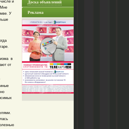
Доска объявлений
 числе и
 Мне
Реклама
мве. У
ольше
огда
гаре.
лизма в
рают от
т
имные
нно
висимых
елями.
улась
болезнью