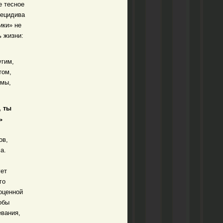
е тесное
рецидива
ики» не
ь жизни:
угим,
том,
емы,
, ты
ь
ов,
а.
ует
го
оценной
обы
евания,