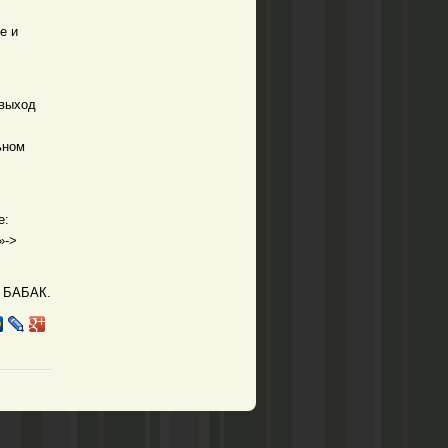
е и
 выход
ьном
е:
»->
 БАБАК.