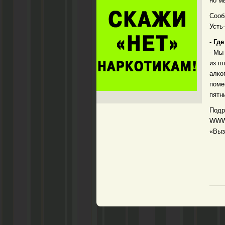
но м
Сооб
Усть
- Гд
- Мы
из п
алко
поме
пятн
Подр
WWW.
«Выз