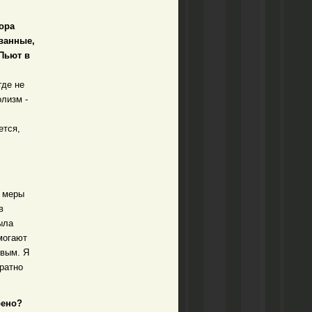
Пора
ванные,
 Пьют в
где не
олизм -
ется,
й меры
в
ыла
могают
звым. Я
ратно
рено?