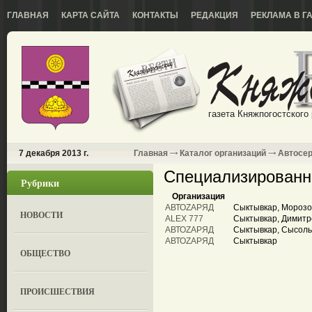
ГЛАВНАЯ
КАРТА САЙТА
КОНТАКТЫ
РЕДАКЦИЯ
РЕКЛАМА В Г
газета Княжпогостского
7 декабря 2013 г.
Главная
Каталог организаций
Автосе
Специализированн
Рубрики
Организация
АВТОZАРЯД
Сыктывкар, Морозо
НОВОСТИ
ALEX 777
Сыктывкар, Димитро
АВТОZАРЯД
Сыктывкар, Сысольс
АВТОZАРЯД
Сыктывкар
ОБЩЕСТВО
ПРОИСШЕСТВИЯ