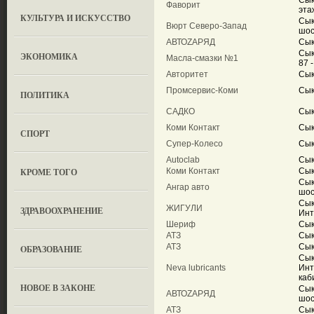
Сык
Фаворит
эта
КУЛЬТУРА И ИСКУССТВО
Сык
Вюрт Северо-Запад
шос
АВТОZАРЯД
Сык
Сык
ЭКОНОМИКА
Масла-смазки №1
87 
Авторитет
Сык
Промсервис-Коми
Сык
ПОЛИТИКА
САДКО
Сык
Коми Контакт
Сык
СПОРТ
Супер-Колесо
Сык
Autoclab
Сык
КРОМЕ ТОГО
Коми Контакт
Сык
Сык
Ангар авто
шос
Сык
ЖИГУЛИ
ЗДРАВООХРАНЕНИЕ
Инт
Шериф
Сык
АТЗ
Сык
АТЗ
Сык
OБРАЗОВАНИЕ
Сык
Neva lubricants
Инт
каб
НОВОЕ В ЗАКОНЕ
Сык
АВТОZАРЯД
шос
АТЗ
Сык