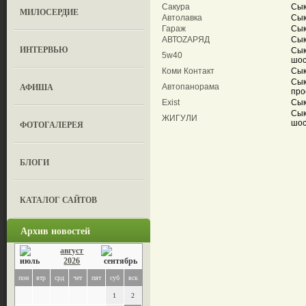
Сакура
Сык
МИЛОСЕРДИЕ
Автолавка
Сык
Гараж
Сык
АВТОZАРЯД
Сык
ИНТЕРВЬЮ
Сык
5w40
шос
Коми Контакт
Сык
Сык
АФИША
Автопанорама
про
Exist
Сык
Сык
ЖИГУЛИ
шос
ФОТОГАЛЕРЕЯ
БЛОГИ
КАТАЛОГ САЙТОВ
Архив новостей
август
2026
пон
втр
срд
чет
пят
суб
вск
1
2