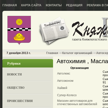
ГЛАВНАЯ
КАРТА САЙТА
КОНТАКТЫ
РЕДАКЦИЯ
РЕКЛАМА В Г
газета Княжпогостского
7 декабря 2013 г.
Главная
Каталог организаций
Автосе
Автохимия , Масла
Рубрики
Организация
Сык
Автолюкс
НОВОСТИ
про
Сык
Автоэконом
91
Сык
ОБЩЕСТВО
Хайвей
цок
Сык
Супер-Колесо
про
ПРОИСШЕСТВИЯ
Магазин автотоваров для
Сык
отечественных автомобилей
шос