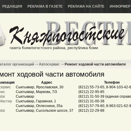
РЕДАКЦИЯ
РЕКЛАМА В ГАЗЕТЕ
РЕКЛАМА НА САЙТЕ
ИНФОРМЕР
газета Княжпогостского района, республика Коми
аталог организаций
Автосервис
Ремонт ходовой части автомобиля
монт ходовой части автомобиля
анизация
Адрес
Телефон
сервис
Сыктывкар, Ярославская, 30
(8212) 55-73-65, 8-904-103-42-
час
Сыктывкар, Маркова, 7/3
(8212) 22-95-85
dai
Сыктывкар
(8212) 31-50-39 (единая справ
Мастер
Сыктывкар, Гаражная, 1
(8212) 31-00-38
Сыктывкар, Оплеснина, 35а
(8212) 57-79-60, 8-963-021-62-
dai
Сыктывкар, Сысольское шоссе, 37
(8212) 22-29-88