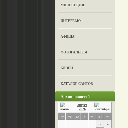
МИЛОСЕРДИЕ
ИНТЕРВЬЮ
АФИША
ФОТОГАЛЕРЕЯ
БЛОГИ
КАТАЛОГ САЙТОВ
Архив новостей
август
2026
пон
втр
срд
чет
пят
суб
вск
1
2