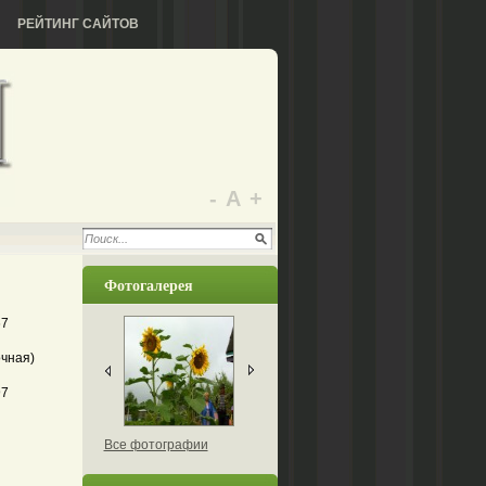
РЕЙТИНГ САЙТОВ
-
А
+
Фотогалерея
67
очная)
97
Все фотографии