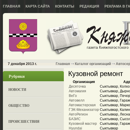
ГЛАВНАЯ
КАРТА САЙТА
КОНТАКТЫ
РЕДАКЦИЯ
РЕКЛАМА В Г
газета Княжпогостского
7 декабря 2013 г.
Главная
Каталог организаций
Автосе
Кузовной ремонт
Рубрики
Организация
Адр
Десяточка
Сыктывкар, Колхо
НОВОСТИ
Автомагия
Сыктывкар, Дырно
ВеГо
Сыктывкар, Печор
Автовелл
Сыктывкар, Гаражн
ОБЩЕСТВО
Автомастерская
Сыктывкар, Марко
ГЭК-Механизатор
Сыктывкар, Калин
АвтоРегион
Сыктывкар, Лесная
БАЗИС
Сыктывкар, Сысол
ПРОИСШЕСТВИЯ
Кузовной мастер
Сыктывкар, Гараж
Hyundai
Сыктывкар