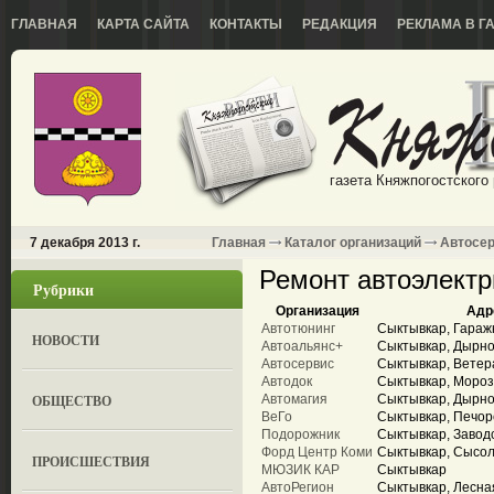
ГЛАВНАЯ
КАРТА САЙТА
КОНТАКТЫ
РЕДАКЦИЯ
РЕКЛАМА В Г
газета Княжпогостского
7 декабря 2013 г.
Главная
Каталог организаций
Автосе
Ремонт автоэлектр
Рубрики
Организация
Адр
Автотюнинг
Сыктывкар, Гараж
НОВОСТИ
Автоальянс+
Сыктывкар, Дырно
Автосервис
Сыктывкар, Ветер
Автодок
Сыктывкар, Мороз
ОБЩЕСТВО
Автомагия
Сыктывкар, Дырнос
ВеГо
Сыктывкар, Печорс
Подорожник
Сыктывкар, Заводс
Форд Центр Коми
Сыктывкар, Сысол
ПРОИСШЕСТВИЯ
МЮЗИК КАР
Сыктывкар
АвтоРегион
Сыктывкар, Лесная