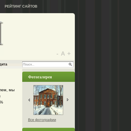
РЕЙТИНГ САЙТОВ
-
А
+
дита
Фотогалерея
лем, мы
м
4%
Все фотографии