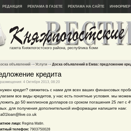
РЕДАКЦИЯ
РЕКЛАМА В ГАЗЕТЕ
РЕКЛАМА НА САЙТЕ
ИНФОРМЕР
газета Княжпогостского района, республика Коми
оска объявлений
Услуги
Доска объявлений в Емва: предложение кре
едложение кредита
 размещения: 4 Октября 2013, 08:20
нужен кредит? свяжитесь с нами для всех ваших финансовых проб
лагаем все виды кредитов, у нас есть понятные условия. мы може
ложить до 50 миллионов долларов со сроком погашения 25 лет с 
вых. для получения дополнительной информации напишите нам:
na01loan@live.co.uk
актное лицо:
Regina Matin.
актный телефон:
7903750028