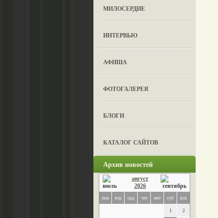
МИЛОСЕРДИЕ
ИНТЕРВЬЮ
АФИША
ФОТОГАЛЕРЕЯ
БЛОГИ
КАТАЛОГ САЙТОВ
Архив новостей
август
2026
пон
втр
срд
чет
пят
суб
вск
1
2