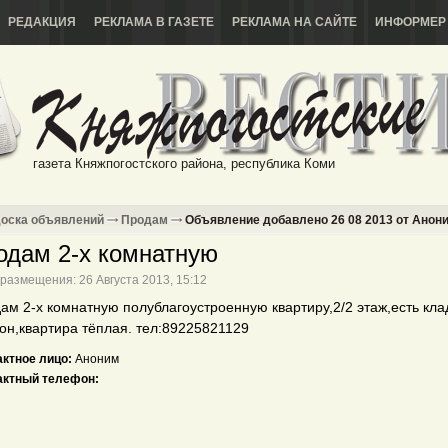
РЕДАКЦИЯ
РЕКЛАМА В ГАЗЕТЕ
РЕКЛАМА НА САЙТЕ
ИНФОРМЕР
газета Княжпогостского района, республика Коми
оска объявлений
Продам
Объявление добавлено 26 08 2013 от Анони
одам 2-х комнатную
размещения: 26 Августа 2013, 15:12
ам 2-х комнатную полублагоустроенную квартиру,2/2 этаж,есть кла
он,квартира тёплая. тел:89225821129
актное лицо:
Аноним
актный телефон: