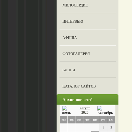
МИЛОСЕРДИЕ
ИНТЕРВЬЮ
АФИША
ФОТОГАЛЕРЕЯ
БЛОГИ
КАТАЛОГ САЙТОВ
Архив новостей
август
2026
пон
втр
срд
чет
пят
суб
вск
1
2