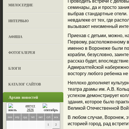
Проводить встречи с делов
МИЛОСЕРДИЕ
семинары, да и просто зани
выбрав стандартные отели. 
невдалеке от тех, где расп
ИНТЕРВЬЮ
вызывают неизменный интере
Приехав с детьми, можно, н
АФИША
Первому, расположенному в 
именно в Воронеже были п
ФОТОГАЛЕРЕЯ
корабли, безусловно, заинт
рассказ будет, впоследстви
Адмиралтейской набережной,
БЛОГИ
восторгу любого ребенка не
Неплохо дополняет культур
КАТАЛОГ САЙТОВ
театра драмы им. А.В. Коль
успехом демонстрирует колл
Архив новостей
здания, которое было практ
август
Великой Отечественной Вой
2026
В любом случае, Воронеж, э
пон
втр
срд
чет
пят
суб
вск
историей город, рад встрети
1
2