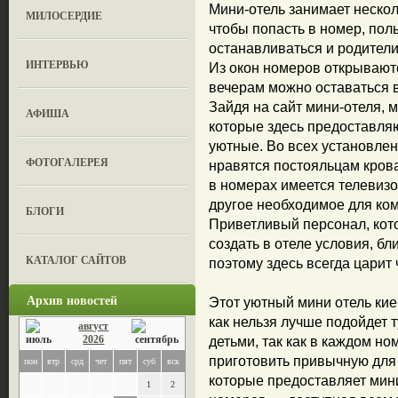
Мини-отель занимает нескол
МИЛОСЕРДИЕ
чтобы попасть в номер, пол
останавливаться и родители
ИНТЕРВЬЮ
Из окон номеров открываютс
вечерам можно оставаться 
Зайдя на сайт мини-отеля, 
АФИША
которые здесь предоставляю
уютные. Во всех установле
ФОТОГАЛЕРЕЯ
нравятся постояльцам кров
в номерах имеется телевизо
другое необходимое для ко
БЛОГИ
Приветливый персонал, кото
создать в отеле условия, б
КАТАЛОГ САЙТОВ
поэтому здесь всегда царит 
Архив новостей
Этот уютный мини отель кие
как нельзя лучше подойдет 
август
2026
детьми, так как в каждом но
приготовить привычную для 
пон
втр
срд
чет
пят
суб
вск
которые предоставляет мини
1
2