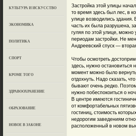
Застройка этой улицы начал
КУЛЬТУРА И ИСКУССТВО
то время здесь был лес, в к
улице возводились здания.
ЭКОНОМИКА
часть их была разрушена, з
гуляя по этой улице, можно
периодам застройки. Не ме
ПОЛИТИКА
Андреевский спуск — вторая
СПОРТ
Чтобы осмотреть достоприм
здесь, нужно остановиться н
момент можно было вернутьс
КРОМЕ ТОГО
отдохнуть. Надо сказать, чт
бывают очень редко. Поэтом
ЗДРАВООХРАНЕНИЕ
нужно побеспокоиться о ноч
В центре имеются гостинич
от комфортабельных пятизв
OБРАЗОВАНИЕ
гостиниц, стоимость которы
недорогим заведениям отно
НОВОЕ В ЗАКОНЕ
расположенный в новом выс