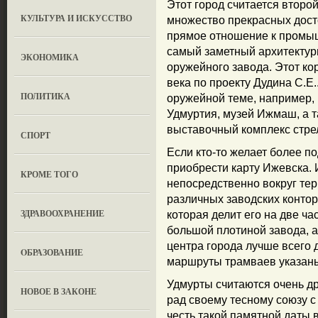
Этот город считается второ
КУЛЬТУРА И ИСКУССТВО
множество прекрасных дост
прямое отношение к промы
самый заметный архитектурн
ЭКОНОМИКА
оружейного завода. Этот ко
века по проекту Дудина С.Е
ПОЛИТИКА
оружейной теме, например,
Удмуртия, музей Ижмаш, а 
выставочный комплекс стре
СПОРТ
Если кто-то желает более по
приобрести карту Ижевска. 
КРОМЕ ТОГО
непосредственно вокруг тер
различных заводских контор.
ЗДРАВООХРАНЕНИЕ
которая делит его на две ч
большой плотиной завода, 
центра города лучше всего 
OБРАЗОВАНИЕ
маршруты трамваев указаны
Удмурты считаются очень д
НОВОЕ В ЗАКОНЕ
рад своему тесному союзу с 
честь такой памятной даты