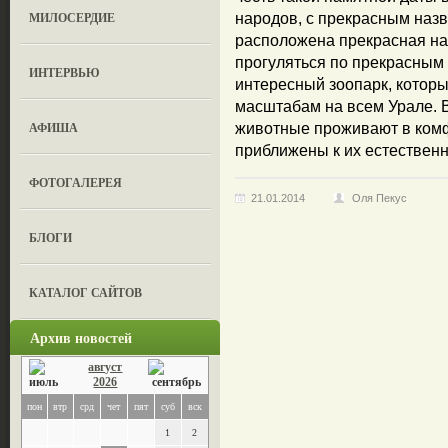
МИЛОСЕРДИЕ
народов, с прекрасным назв
расположена прекрасная на
прогуляться по прекрасным
ИНТЕРВЬЮ
интересный зоопарк, которы
масштабам на всем Урале. В
АФИША
животные проживают в ком
приближены к их естественн
ФОТОГАЛЕРЕЯ
21.01.2014
Оля Пекус
БЛОГИ
КАТАЛОГ САЙТОВ
Архив новостей
август
2026
пон
втр
срд
чет
пят
суб
вск
1
2