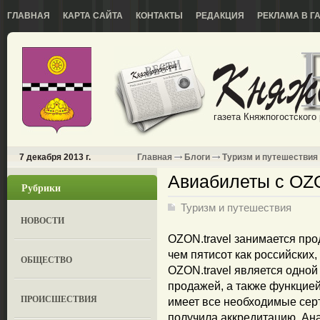
ГЛАВНАЯ
КАРТА САЙТА
КОНТАКТЫ
РЕДАКЦИЯ
РЕКЛАМА В Г
газета Княжпогостского
7 декабря 2013 г.
Главная
Блоги
Туризм и путешествия
Авиабилеты с OZO
Рубрики
Туризм и путешествия
НОВОСТИ
OZON.travel занимается пр
чем пятисот как российских,
ОБЩЕСТВО
OZON.travel является одно
продажей, а также функцие
ПРОИСШЕСТВИЯ
имеет все необходимые сер
получила аккредитацию. Ана