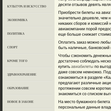
десяти отзывов девять явл
КУЛЬТУРА И ИСКУССТВО
Приобрести билеты на авиат
значительно дешевле, чем на
ЭКОНОМИКА
никаких сборов и комиссий 
авиакомпании порой предост
ПОЛИТИКА
еще больше снижает стоимо
Оплатить заказ можно любы
СПОРТ
быть наличные, банковский п
Чтобы сэкономить денежные
КРОМЕ ТОГО
достаточно соблюдать неско
купить
авиабилеты
по выгод
даже совсем немножко. По
ЗДРАВООХРАНЕНИЕ
ознакомиться в разделе «К
предлагают различные акции
OБРАЗОВАНИЕ
протяжении совсем коротких
знакомиться со списком вы
НОВОЕ В ЗАКОНЕ
На место бумажного билета 
персональные данные владе