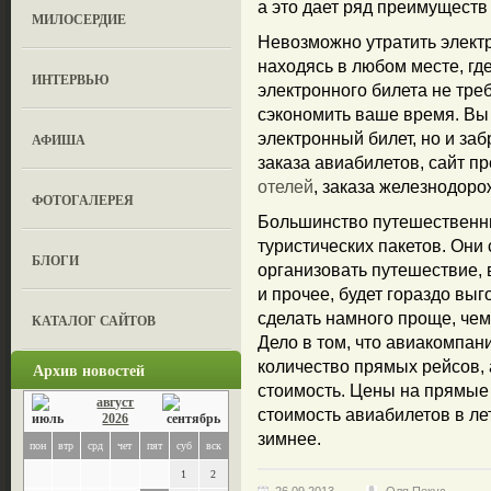
а это дает ряд преимуществ
МИЛОСЕРДИЕ
Невозможно утратить электр
находясь в любом месте, где
ИНТЕРВЬЮ
электронного билета не треб
сэкономить ваше время. Вы
электронный билет, но и заб
АФИША
заказа авиабилетов, сайт п
отелей
, заказа железнодоро
ФОТОГАЛЕРЕЯ
Большинство путешественник
туристических пакетов. Они
БЛОГИ
организовать путешествие,
и прочее, будет гораздо вы
сделать намного проще, чем
КАТАЛОГ САЙТОВ
Дело в том, что авиакомпан
количество прямых рейсов, 
Архив новостей
стоимость. Цены на прямые 
август
стоимость авиабилетов в ле
2026
зимнее.
пон
втр
срд
чет
пят
суб
вск
1
2