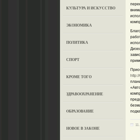
пере
КУЛЬТУРА И ИСКУССТВО
вним
испол
комп
ЭКОНОМИКА
Благ
рабо
ПОЛИТИКА
испол
Дизе
завис
СПОРТ
прим
Прио
http:
КРОМЕ ТОГО
план
«Авт
ЗДРАВООХРАНЕНИЕ
комп
пред
безм
OБРАЗОВАНИЕ
подк
11
НОВОЕ В ЗАКОНЕ