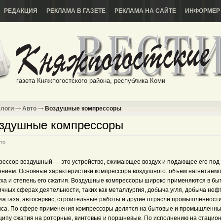
РЕДАКЦИЯ
РЕКЛАМА В ГАЗЕТЕ
РЕКЛАМА НА САЙТЕ
ИНФОРМЕР
газета Княжпогостского района, республика Коми
логи
Авто
Воздушные компрессоры
здушные компрессоры
то
рессор воздушный — это устройство, сжимающее воздух и подающее его под
ением. Основные характеристики компрессора воздушного: объем нагнетаемо
уха и степень его сжатия. Воздушные компрессоры широко применяются в бы
чных сферах деятельности, таких как металлургия, добыча угля, добыча неф
ча газа, автосервис, строительные работы и другие отрасли промышленности
иса. По сфере применения компрессоры делятся на бытовые и промышленны
ципу сжатия на роторные, винтовые и поршневые. По исполнению на стацио