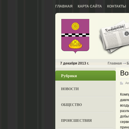
ГЛАВНАЯ
КАРТА САЙТА
КОНТАКТЫ
7 декабря 2013 г.
Главная
Б
Во
Рубрики
Ав
НОВОСТИ
Комп
давл
ОБЩЕСТВО
возд
разли
добы
ПРОИСШЕСТВИЯ
серв
прин