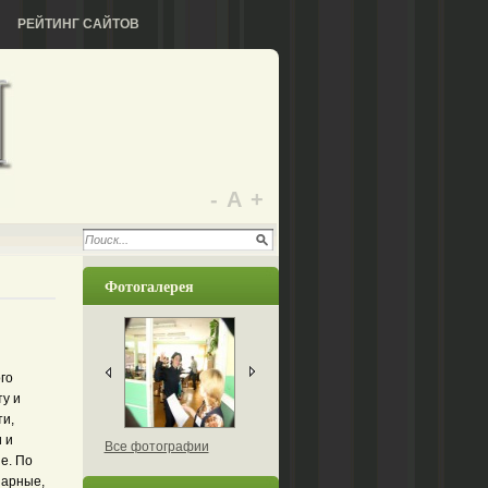
РЕЙТИНГ САЙТОВ
-
А
+
Фотогалерея
го
ту и
ти,
 и
Все фотографии
е. По
нарные,