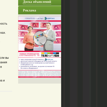
Доска объявлений
Реклама
ность
хах.
о
если вы
пания
ия
ра и