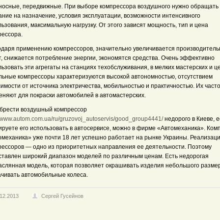
носные, передвижные. При выборе компрессора воздушного нужно обращать
ание на назначение, условия эксплуатации, возможности интенсивного
ьзования, максимальную нагрузку. От этого зависят мощность, тип и цена
рессора.
одаря применению компрессоров, значительно увеличивается производитель
т, снижается потребление энергии, экономятся средства. Очень эффективно
ьзовать эти агрегаты на станциях техобслуживания, в мелких мастерских и це
льные компрессоры характеризуются высокой автономностью, отсутствием
имости от источника электричества, мобильностью и практичностью. Их част
еняют для покраски автомобилей в автомастерских.
брести воздушный компрессор
//www.autom.com.ua/ru/gruzovoj_autoservis/good_group4441/
недорого в Киеве, 
ируете его использовать в автосервисе, можно в фирме «Автомеханика». Ком
омеханика» уже почти 18 лет успешно работает на рынке Украины. Реализац
рессоров — одно из приоритетных направления ее деятельности. Поэтому
ставлен широкий диапазон моделей по различным ценам. Есть недорогая
аслянная модель, которая позволяет окрашивать изделия небольшого разме
ачивать автомобильные колеса.
.12.2013
Сергей Гусейнов