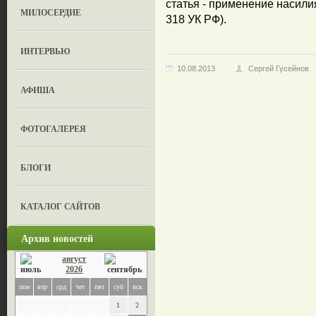
статья - применение насили
МИЛОСЕРДИЕ
318 УК РФ).
ИНТЕРВЬЮ
10.08.2013
Сергей Гусейнов
АФИША
ФОТОГАЛЕРЕЯ
БЛОГИ
КАТАЛОГ САЙТОВ
Архив новостей
август
2026
пон
втр
срд
чет
пят
суб
вск
1
2