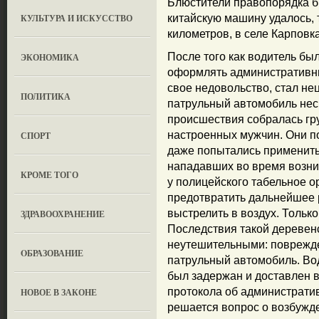
Блюстители правопорядка бр
КУЛЬТУРА И ИСКУССТВО
китайскую машину удалось, 
километров, в селе Карповк
После того как водитель бы
ЭКОНОМИКА
оформлять административн
свое недовольство, стал не
ПОЛИТИКА
патрульный автомобиль неск
происшествия собралась гру
настроенных мужчин. Они п
СПОРТ
даже попытались применить
нападавших во время возни
КРОМЕ ТОГО
у полицейского табельное о
предотвратить дальнейшее 
выстрелить в воздух. Тольк
ЗДРАВООХРАНЕНИЕ
Последствия такой деревен
неутешительными: поврежде
OБРАЗОВАНИЕ
патрульный автомобиль. Во
был задержан и доставлен 
протокола об административ
НОВОЕ В ЗАКОНЕ
решается вопрос о возбужд