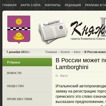
ГЛАВНАЯ
КАРТА САЙТА
КОНТАКТЫ
РЕДАКЦИЯ
РЕКЛАМА В Г
газета Княжпогостского
7 декабря 2013 г.
Главная
Блоги
Авто
В России может
В России может п
Рубрики
Lamborghini
НОВОСТИ
Авто
ОБЩЕСТВО
Итальянский автопроизводи
заявку на регистрацию торг
греческого это слово означ
ПРОИСШЕСТВИЯ
высказано предположение, ч