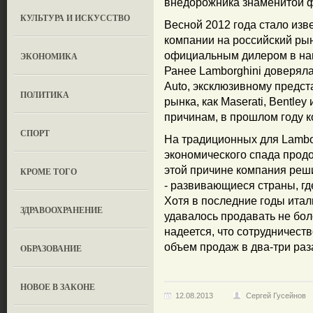
внедорожника знаменитой 
КУЛЬТУРА И ИСКУССТВО
Весной 2012 года стало изв
компании на российский рын
официальным дилером в наше
ЭКОНОМИКА
Ранее Lamborghini доверяла
Auto, эксклюзивному предс
ПОЛИТИКА
рынка, как Maserati, Bentley
причинам, в прошлом году к
СПОРТ
На традиционных для Lambo
экономического спада прод
этой причине компания реш
КРОМЕ ТОГО
- развивающиеся страны, гд
Хотя в последние годы итал
ЗДРАВООХРАНЕНИЕ
удавалось продавать не бол
надеется, что сотрудничест
объем продаж в два-три раз
OБРАЗОВАНИЕ
НОВОЕ В ЗАКОНЕ
12.08.2013
Сергей Гусейнов