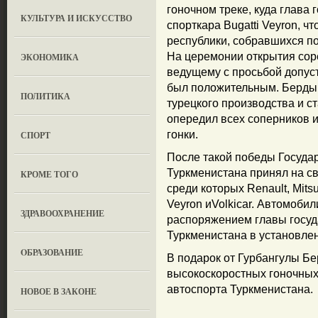
гоночном треке, куда глава
КУЛЬТУРА И ИСКУССТВО
спорткара Bugatti Veyron, 
республики, собравшихся п
На церемонии открытия сор
ЭКОНОМИКА
ведущему с просьбой допусти
был положительным. Бердым
ПОЛИТИКА
турецкого производства и с
опередил всех соперников и
гонки.
СПОРТ
После такой победы Государ
Туркменистана принял на св
КРОМЕ ТОГО
среди которых Renault, Mits
Veyron иVolkicar. Автомобил
ЗДРАВООХРАНЕНИЕ
распоряжением главы госуд
Туркменистана в установле
OБРАЗОВАНИЕ
В подарок от Гурбангулы Б
высокоскоростных гоночных
автоспорта Туркменистана.
НОВОЕ В ЗАКОНЕ