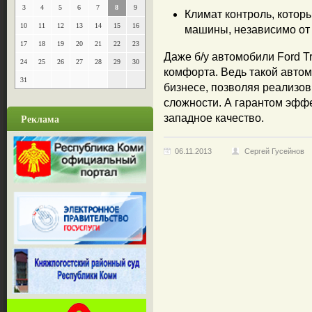
3
4
5
6
7
8
9
Климат контроль, котор
10
11
12
13
14
15
16
машины, независимо от 
17
18
19
20
21
22
23
Даже б/у автомобили Ford Tr
24
25
26
27
28
29
30
комфорта. Ведь такой авто
31
бизнесе, позволяя реализо
сложности. А гарантом эфф
Реклама
западное качество.
06.11.2013
Сергей Гусейнов