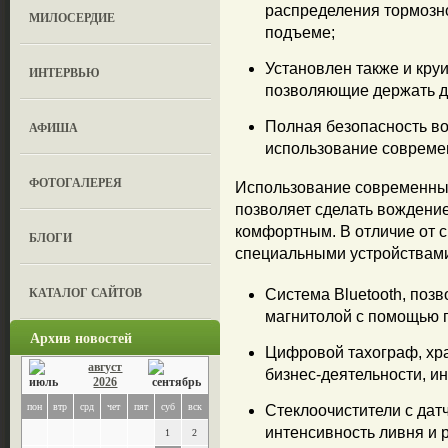
распределения тормозно
МИЛОСЕРДИЕ
подъеме;
Установлен также и круи
ИНТЕРВЬЮ
позволяющие держать д
Полная безопасность во
АФИША
использование совреме
ФОТОГАЛЕРЕЯ
Использование современных 
позволяет сделать вождение
комфортным. В отличие от с
БЛОГИ
специальными устройствами
КАТАЛОГ САЙТОВ
Система Bluetooth, поз
магнитолой с помощью г
Архив новостей
Цифровой тахограф, хр
август
бизнес-деятельности, и
2026
пон
втр
срд
чет
пят
суб
вск
Стеклоочистители с дат
интенсивность ливня и 
1
2