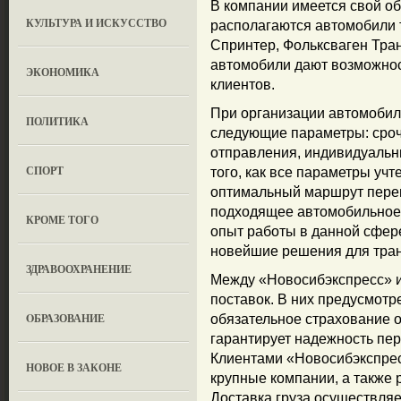
В компании имеется свой о
КУЛЬТУРА И ИСКУССТВО
располагаются автомобили т
Спринтер, Фольксваген Тран
автомобили дают возможнос
ЭКОНОМИКА
клиентов.
При организации автомобил
ПОЛИТИКА
следующие параметры: сроч
отправления, индивидуальн
СПОРТ
того, как все параметры уч
оптимальный маршрут перев
подходящее автомобильное 
КРОМЕ ТОГО
опыт работы в данной сфере
новейшие решения для тран
ЗДРАВООХРАНЕНИЕ
Между «Новосибэкспресс» и
поставок. В них предусмотре
OБРАЗОВАНИЕ
обязательное страхование о
гарантирует надежность пер
Клиентами «Новосибэкспрес
НОВОЕ В ЗАКОНЕ
крупные компании, а также 
Доставка груза осуществляет