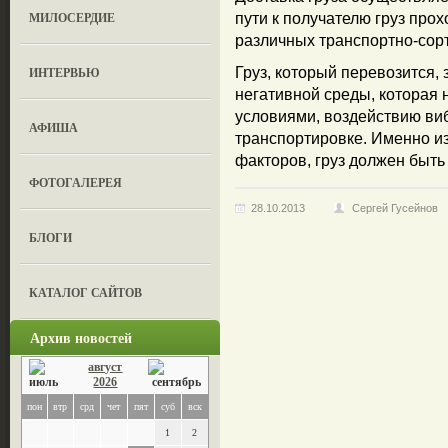
МИЛОСЕРДИЕ
пути к получателю груз про
различных транспортно-сор
ИНТЕРВЬЮ
Груз, который перевозится,
негативной среды, которая
условиями, воздействию ви
АФИША
транспортировке. Именно и
факторов, груз должен быть
ФОТОГАЛЕРЕЯ
28.10.2013
Сергей Гусейнов
БЛОГИ
КАТАЛОГ САЙТОВ
Архив новостей
август
2026
пон
втр
срд
чет
пят
суб
вск
1
2