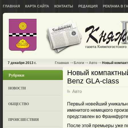
ГЛАВНАЯ
КАРТА САЙТА
КОНТАКТЫ
РЕДАКЦИЯ
РЕКЛАМА В Г
газета Княжпогостского
7 декабря 2013 г.
Главная
Блоги
Авто
Новый компакт
Новый компактный
Рубрики
Benz GLA-class
НОВОСТИ
Авто
ОБЩЕСТВО
Первый новейший уникальны
именитого немецкого произ
представлен во Франкфурте
ПРОИСШЕСТВИЯ
После этой премьеры уже п