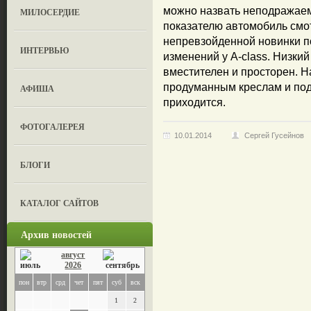
можно назвать неподражаем
МИЛОСЕРДИЕ
показателю автомобиль смо
непревзойденной новинки п
ИНТЕРВЬЮ
изменений у A-class. Низкий
вместителен и просторен. Н
продуманным креслам и под
АФИША
приходится.
ФОТОГАЛЕРЕЯ
10.01.2014
Сергей Гусейнов
БЛОГИ
КАТАЛОГ САЙТОВ
Архив новостей
август
2026
пон
втр
срд
чет
пят
суб
вск
1
2