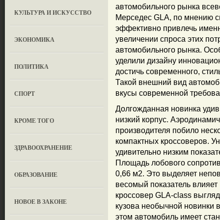
автомобильного рынка всев
КУЛЬТУРА И ИСКУССТВО
Мерседес GLA, по мнению с
эффективно привлечь имен
увеличении спроса этих пот
ЭКОНОМИКА
автомобильного рынка. Ос
уделили дизайну инновацион
ПОЛИТИКА
достичь современного, стил
Такой внешний вид автомоб
вкусы современной требова
СПОРТ
Долгожданная новинка удив
низкий корпус. Аэродинамич
КРОМЕ ТОГО
производителя побило неск
компактных кроссоверов. У
ЗДРАВООХРАНЕНИЕ
удивительно низким показа
Площадь лобового сопротивл
0,66 м2. Это выделяет непов
OБРАЗОВАНИЕ
весомый показатель влияет 
кроссовер GLA-class выгляд
НОВОЕ В ЗАКОНЕ
кузова необычной новинки в
этом автомобиль имеет ста