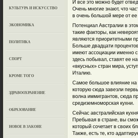
И все это можно будет отве
КУЛЬТУРА И ИСКУССТВО
Очень многие знают, что час
в очень большой мере от ее
ЭКОНОМИКА
Потенциал Австралии в этом
такие факторы, как невероят
являются приоритетными при
ПОЛИТИКА
Больше двадцати процентов 
имеют ассоциации именно с 
СПОРТ
здесь побывал, ставят ее н
«вкусных» стран мира, уст
Италию.
КРОМЕ ТОГО
Самое большое влияние на 
которую сюда завезли перв
ЗДРАВООХРАНЕНИЕ
волна иммигрантов, сюда п
средиземноморская кухни.
OБРАЗОВАНИЕ
Сейчас австралийская кухн
Пребывая в стране, вы смож
НОВОЕ В ЗАКОНЕ
который сочетает в своих б
Также, есть те, кто адапти