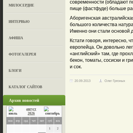
современности (обладают по
МИЛОСЕРДИЕ
пище (фастфуде) больше ра
Аборигенская австралийская
ИНТЕРВЬЮ
большого количества натур
Именно они стали основой д
АФИША
Кстати говоря, интересно, ч
европейца. Он довольно легк
«английский» там, где прох
ФОТОГАЛЕРЕЯ
бекон, томаты, сосиски и гр
и сок.
БЛОГИ
20.09.2013
Олег Грязных
КАТАЛОГ САЙТОВ
Архив новостей
август
2026
пон
втр
срд
чет
пят
суб
вск
1
2