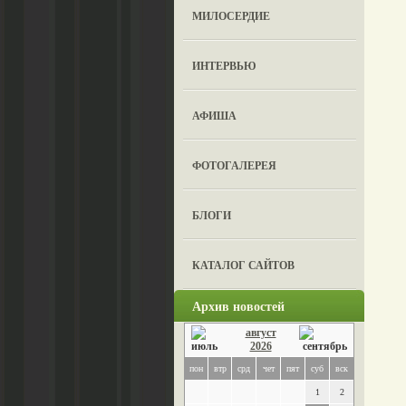
МИЛОСЕРДИЕ
ИНТЕРВЬЮ
АФИША
ФОТОГАЛЕРЕЯ
БЛОГИ
КАТАЛОГ САЙТОВ
Архив новостей
август
2026
пон
втр
срд
чет
пят
суб
вск
1
2