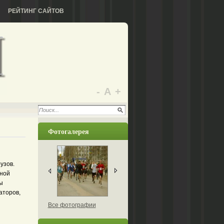
РЕЙТИНГ САЙТОВ
-
А
+
Фотогалерея
узов.
нной
ы
аторов,
Все фотографии