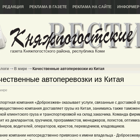
РЕДАКЦИЯ
РЕКЛАМА В ГАЗЕТЕ
РЕКЛАМА НА САЙТЕ
ИНФОРМЕР
газета Княжпогостского района, республика Коми
логи
В мире
Качественные автоперевозки из Китая
чественные автоперевозки из Китая
мире
портная компания «Доброезжев» оказывает услуги, связанные с доставкой гр
мущественно компания доставляет грузы из Китая, занимаясь также таможе
кой клиентского груза и транспортировкой на склад заказчика. Команда фирм
ит из декларантов, грузчиков, программистов, менеджеров, логистов, оптимиз
неров, водителей, операторов, юристов, переводчиков, кладовщиков.
ание компании непосредственно привязано к имени владельца - Доброезжеву