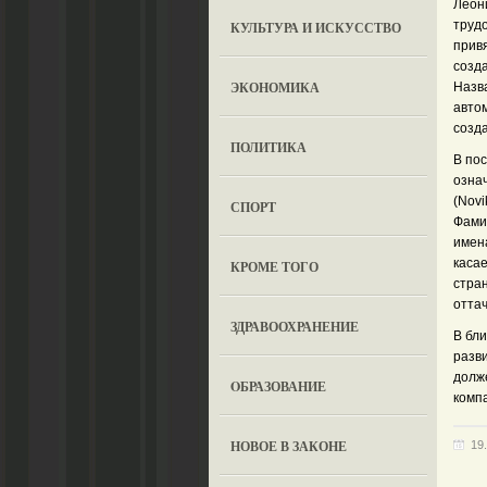
Леони
труд
КУЛЬТУРА И ИСКУССТВО
прив
созд
ЭКОНОМИКА
Назв
авто
созд
ПОЛИТИКА
В по
означ
(Novi
СПОРТ
Фами
имена
каса
КРОМЕ ТОГО
стран
оттач
ЗДРАВООХРАНЕНИЕ
В бл
разви
долж
OБРАЗОВАНИЕ
комп
НОВОЕ В ЗАКОНЕ
19