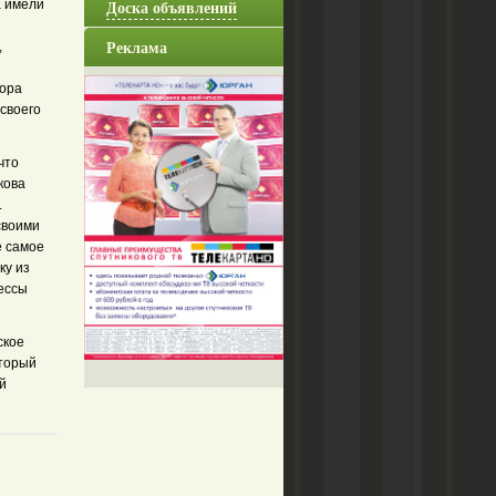
Доска объявлений
а имели
Реклама
,
тора
своего
что
кова
.
своими
е самое
ку из
цессы
ское
оторый
й