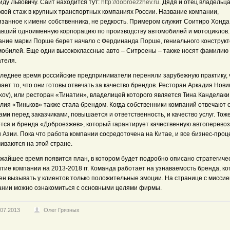
ду Львовичу. Сайт находится тут:
http://dobroezzhev.ru
. Дядя и отец владельц
овой стаж в крупных транспортных компаниях России. Название компании,
язанное к имени собственника, не редкость. Примером служит Соитиро Хонда
авший одноименную корпорацию по производству автомобилей и мотоциклов.
ание марки Порше берет начало с Фердинанда Порше, гениального конструк
мобилей. Еще одни высококлассные авто – Ситроены – также носят фамилию 
ателя.
следнее время российские предприниматели переняли зарубежную практику, 
ает то, что они готовы отвечать за качество брендов. Ресторан Аркадия Нови
kov), или ресторан «Тинатин», владелицей которого является Тина Канделаки
лия «Тиньков» также стала брендом. Когда собственники компаний отвечают 
ми перед заказчиками, повышается и ответственность, и качество услуг. Тож
ется и бренда «Доброезжев», который гарантирует качественную автоперевоз
 Азии. Пока что работа компании сосредоточена на Китае, и все бизнес-про
иваются на этой стране.
ижайшее время появится план, в котором будет подробно описано стратегиче
тие компании на 2013-2018 гг. Команда работает на узнаваемость бренда, к
ен вызывать у клиентов только положительные эмоции. На странице с миссие
ании можно ознакомиться с основными целями фирмы.
.07.2013
Олег Грязных