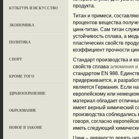
продукта.
КУЛЬТУРА И ИСКУССТВО
Титан и примеси, составляю
процентов вещества получен
ЭКОНОМИКА
цинк-титан. Сам титан служ
устойчивость сплава, а ме
ПОЛИТИКА
пластических свойств проду
коэффициент прочности цин
СПОРТ
Стандарт производства и к
свойств сплава
алюминия и 
стандартом EN 988. Единств
КРОМЕ ТОГО
придерживается, и разработ
является Германия. Если на
ЗДРАВООХРАНЕНИЕ
европейскому или немецкому
материал обладает отличны
имеет верный химический сос
OБРАЗОВАНИЕ
производства соблюдались
говоря, согласно европейск
НОВОЕ В ЗАКОНЕ
иметь следующий химически
Цинк – девяносто девять це