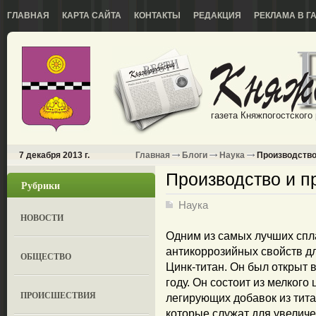
ГЛАВНАЯ
КАРТА САЙТА
КОНТАКТЫ
РЕДАКЦИЯ
РЕКЛАМА В Г
газета Княжпогостского
7 декабря 2013 г.
Главная
Блоги
Наука
Производство 
Производство и п
Рубрики
Наука
НОВОСТИ
Одним из самых лучших спл
антикоррозийных свойств д
ОБЩЕСТВО
Цинк-титан. Он был открыт 
году. Он состоит из мелкого
ПРОИСШЕСТВИЯ
легирующих добавок из тит
которые служат для увеличе