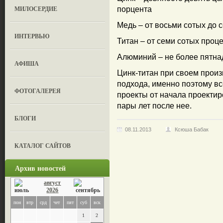
МИЛОСЕРДИЕ
порцента
Медь – от восьми сотых до 
ИНТЕРВЬЮ
Титан – от семи сотых проц
Алюминий – не более пятна
АФИША
Цинк-титан при своем произ
подхода, именно поэтому в
ФОТОГАЛЕРЕЯ
проекты от начала проектиро
пары лет после нее.
БЛОГИ
08.11.2013
Ксюша Бабак
КАТАЛОГ САЙТОВ
Архив новостей
август
2026
пон
втр
срд
чет
пят
суб
вск
1
2