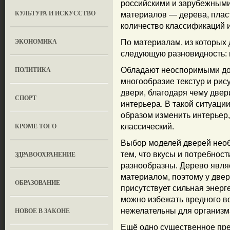
российскими и зарубежными
КУЛЬТУРА И ИСКУССТВО
материалов — дерева, пласт
количество классификаций и
ЭКОНОМИКА
По материалам, из которых
следующую разновидность:
ПОЛИТИКА
Обладают неоспоримыми до
многообразие текстур и ри
двери, благодаря чему двер
СПОРТ
интерьера. В такой ситуац
образом изменить интерьер,
КРОМЕ ТОГО
классический.
Выбор моделей дверей нео
ЗДРАВООХРАНЕНИЕ
тем, что вкусы и потребнос
разнообразны. Дерево явля
материалом, поэтому у двер
OБРАЗОВАНИЕ
присутствует сильная энерг
можно избежать вредного в
НОВОЕ В ЗАКОНЕ
нежелательны для организм
Ещё одно существенное пр