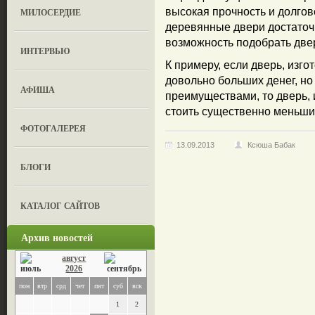
высокая прочность и долгове
МИЛОСЕРДИЕ
деревянные двери достаточн
возможность подобрать двер
ИНТЕРВЬЮ
К примеру, если дверь, изго
довольно больших денег, н
АФИША
преимуществами, то дверь, 
стоить существенно меньших
ФОТОГАЛЕРЕЯ
13.09.2013
Ксюша Бабак
БЛОГИ
КАТАЛОГ САЙТОВ
Архив новостей
август
2026
пон
втр
срд
чет
пят
суб
вск
1
2